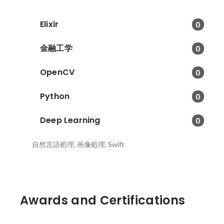
Elixir
0
金融工学
0
OpenCV
0
Python
0
Deep Learning
0
自然言語処理, 画像処理, Swift
Awards and Certifications