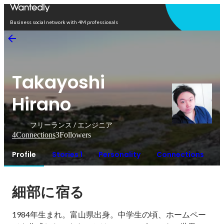
Open in app
Business social network with 4M professionals
Takayoshi
Hirano
フリーランス / エンジニア
4
Connections
3
Followers
Profile
Stories 1
Personality
Connections
細部に宿る
1984年生まれ。富山県出身。中学生の頃、ホームペー