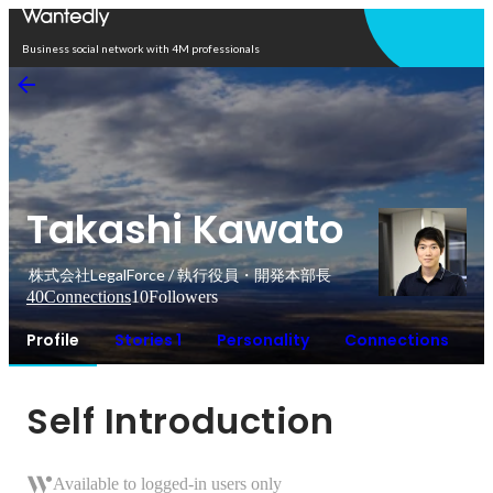
Open in app
Business social network with 4M professionals
Takashi Kawato
株式会社LegalForce / 執行役員・開発本部長
40
Connections
10
Followers
Profile
Stories 1
Personality
Connections
Self Introduction
Available to logged-in users only