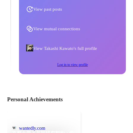
View past posts
View mutual connections
View Takashi Kawato's full profile
Log in to view profile
Personal Achievements
wantedly.com