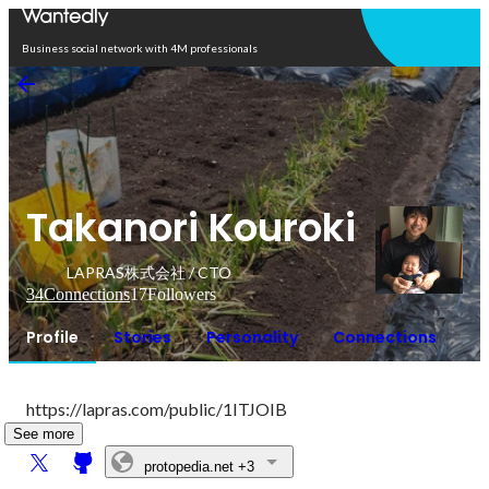
Open in app
Business social network with 4M professionals
Takanori Kouroki
LAPRAS株式会社 / CTO
34
Connections
17
Followers
Profile
Stories
Personality
Connections
https://lapras.com/public/1ITJOIB
See more
protopedia.net
+3