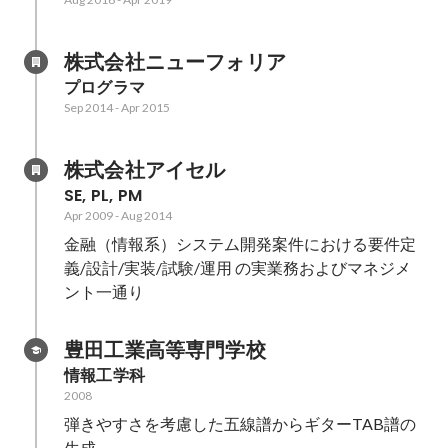
株式会社ニューフォリア
プログラマ
Sep 2014
-
Apr 2015
株式会社アイセル
SE, PL, PM
Apr 2009
-
Aug 2014
金融（情報系）システム開発案件における要件定
義/設計/実装/試験/運用 の実業務およびマネジメ
ント一通り
豊田工業高等専門学校
情報工学科
2008
弾きやすさを考慮した五線譜からギターTAB譜の
生成
