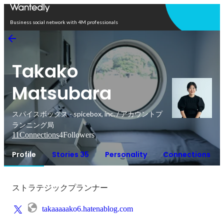
Open in app
Business social network with 4M professionals
Takako
Matsubara
スパイスボックス - spicebox, inc. / アカウントプ
ランニング局
11
Connections
4
Followers
Profile
Stories 35
Personality
Connections
ストラテジックプランナー
takaaaaako6.hatenablog.com