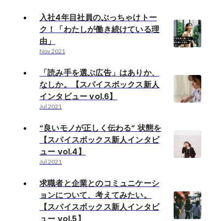
入社4年目社員のぶっちゃけトー
ク！「わたしが働き続けている理
由」
Nov 2021
「読み手を選ぶ広告」はありか、
なしか。【スパイスボックス新人
インタビュー vol.6】
Jul 2021
“良いモノが正しく伝わる” 状態を
【スパイスボックス新人インタビ
ュー vol.4】
Jul 2021
求職者と企業とのコミュニケーシ
ョンについて、考えてみたい。
【スパイスボックス新人インタビ
ュー vol.5】