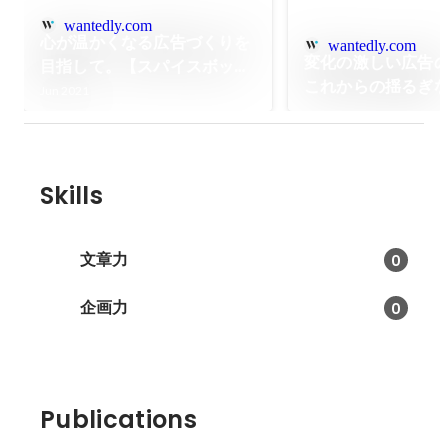
wantedly.com
心が温かくなる広告づくりを
wantedly.com
変化の激しい広告
目指して。【スパイスボック
これからの揺るぎ
ス新人インタビュー vol.1】
Jun 2021
ニケーションをか
のはきっとこんな
Skills
文章力
0
企画力
0
Publications