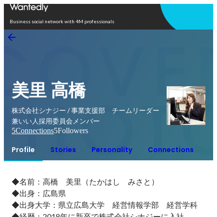
Open in app
Business social network with 4M professionals
美里 高橋
株式会社シナジー / 事業支援部 チームリーダー
兼いい人採用委員会メンバー
5
Connections
5
Followers
Profile
Stories
Personality
Connections
◆名前：高橋　美里（たかはし　みさと）

◆出身：広島県

◆出身大学：県立広島大学　経営情報学部　経営学科

◆経歴：2018年に新卒で株式会社シナジーに入社