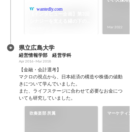
いい人採用委
wantedly.com
【インタビュー企画】第3回
シナジーを支える縁の下の力
持ち！入社5年目の高橋がな
Mar 2022
Nov 2022
ぜシナジーを選んだのか
県立広島大学
経営情報学部　経営学科
Apr 2016
-
Mar 2018
【金融・会計選考】

マクロの視点から、日本経済の構造や株価の値動
きについて学んでいました。

また、ライフステージに合わせて必要なお金につ
いても研究していました。
吹奏楽部 所属
マーケティン