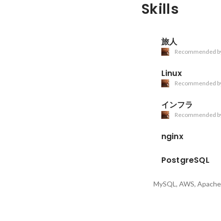
Skills
旅人
Recommended b
Linux
Recommended b
インフラ
Recommended b
nginx
PostgreSQL
MySQL, AWS, Apache