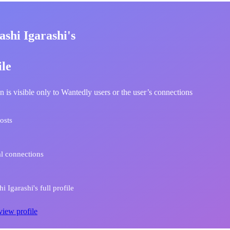
shi Igarashi's
ile
n is visible only to Wantedly users or the user’s connections
osts
l connections
 Igarashi's full profile
view profile