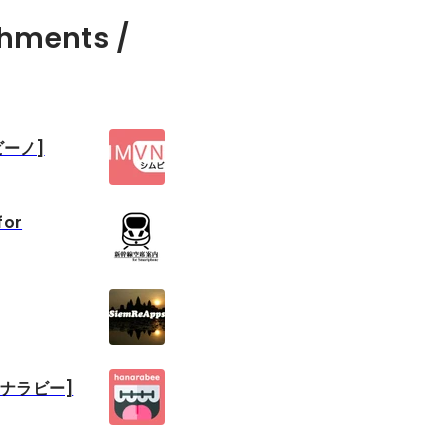
hments /
ビーノ]
or
[ハナラビー]