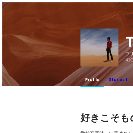
フリ
41
C
Profile
Stories 1
好きこそも