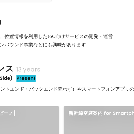
n
、位置情報を利用したtoC向けサービスの開発・運営

ンバウンド事業などにも興味があります
ンス
13 years
ide)
Present
ロントエンド・バックエンド問わず）やスマートフォンアプリ
ムビーノ]
新幹線空席案内 for Smartph