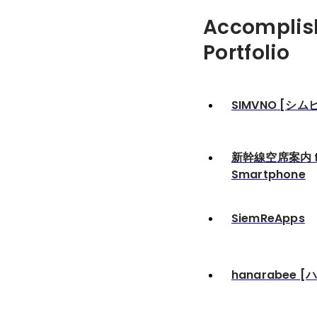
Accomplis
Portfolio
SIMVNO [シム
新幹線空席案内 f
Smartphone
SiemReApps
hanarabee 