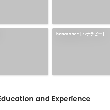
hanarabee [ハナラビー]
Hidden: Education and Experience	