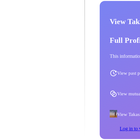
View Taka
Full Prof
This informatio
View past p
View mutua
View Takashi
Log in to 