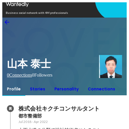
Open in app
Business social network with 4M professionals
山本 泰士
0
Connections
0
Followers
Profile
Stories
Personality
Connections
株式会社キクチコンサルタント
都市整備部
Jul 2018
-
Apr 2022