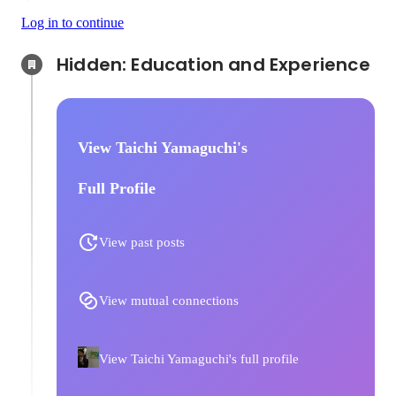
Log in to continue
Hidden: Education and Experience	
View Taichi Yamaguchi's
Full Profile
View past posts
View mutual connections
View Taichi Yamaguchi's full profile