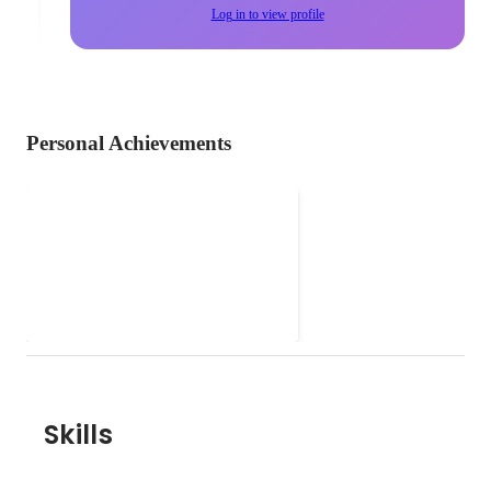
Log in to view profile
Personal Achievements
クロスボーダーM&A支
援/PwC
クロスボーダー案件において、デ
ィール戦略検討からディール実
行、さらにはPMI(M&A後の統合)
までのクライアントにおける一連
のM&Aプロセスを支援。 -M&A
戦略、候補先の選定支援、M&Aス
キーム/資本政策のプランニング支
援 -ディールプロセスの管理支
Skills
援、財務・税務・法務デューディ
リジェンス、バリュエーション等