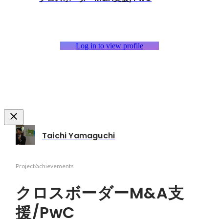
Log in to view profile
Taichi Yamaguchi
Project/achievements
クロスボーダーM&A支
援/PwC