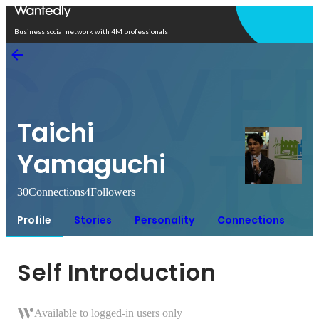
Open in app
Business social network with 4M professionals
Taichi
Yamaguchi
30
Connections
4
Followers
Profile
Stories
Personality
Connections
Self Introduction
Available to logged-in users only