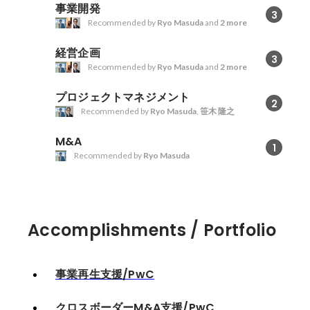
のアレンジ、ディール関係者との
事業開発
3
折衝、検討会議の司会進行、契約
Recommended by
Ryo Masuda
and
2 more
交渉支援 -M&Aによるシナジー
創出/バリューアップに向けた施策
経営企画
3
検討および実行支援
Recommended by
Ryo Masuda
and
2 more
プロジェクトマネジメント
2
Recommended by
Ryo Masuda
,
笹木 隆之
M&A
1
Recommended by
Ryo Masuda
Accomplishments / Portfolio
事業再生支援/PwC
クロスボーダーM&A支援/PwC