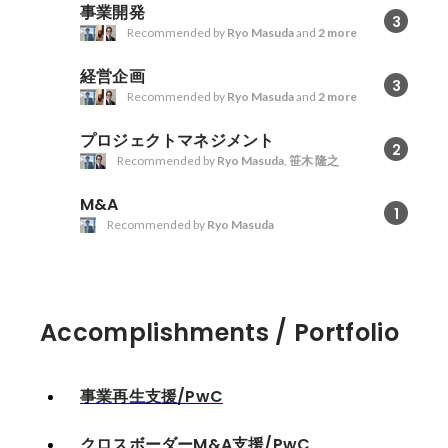
のアレンジ、ディール関係者との
事業開発
3
折衝、検討会議の司会進行、契約
Recommended by
Ryo Masuda
and
2 more
交渉支援 -M&Aによるシナジー
創出/バリューアップに向けた施策
経営企画
3
検討および実行支援
Recommended by
Ryo Masuda
and
2 more
プロジェクトマネジメント
2
Recommended by
Ryo Masuda
,
笹木 隆之
M&A
1
Recommended by
Ryo Masuda
Accomplishments / Portfolio
事業再生支援/PwC
クロスボーダーM&A支援/PwC