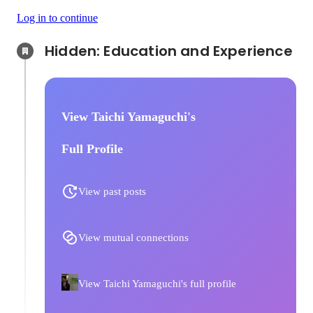
Log in to continue
Hidden: Education and Experience	
View Taichi Yamaguchi's
Full Profile
View past posts
View mutual connections
View Taichi Yamaguchi's full profile