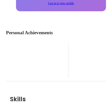
Log in to view profile
Personal Achievements
クロスボーダーM&A支
援/PwC
クロスボーダー案件において、デ
ィール戦略検討からディール実
行、さらにはPMI(M&A後の統合)
までのクライアントにおける一連
のM&Aプロセスを支援。 -M&A
戦略、候補先の選定支援、M&Aス
キーム/資本政策のプランニング支
援 -ディールプロセスの管理支
Skills
援、財務・税務・法務デューディ
リジェンス、バリュエーション等