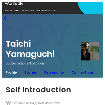
Open in app
Business social network with 4M professionals
Taichi
Yamaguchi
30
Connections
4
Followers
Profile
Stories
Personality
Connections
Self Introduction
Available to logged-in users only