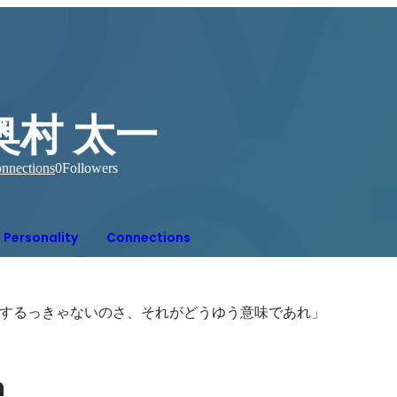
奥村 太一
nnections
0
Followers
Personality
Connections
するっきゃないのさ、それがどうゆう意味であれ」
n