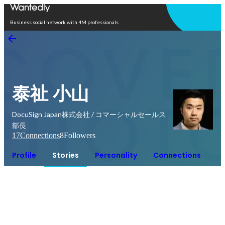
Open in app
Business social network with 4M professionals
泰祉 小山
DocuSign Japan株式会社 / コマーシャルセールス
部長
17
Connections
8
Followers
Profile
Stories
Personality
Connections