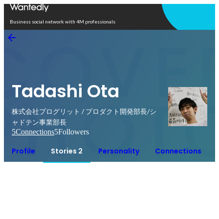
Open in app
Business social network with 4M professionals
Tadashi Ota
株式会社プログリット / プロダクト開発部長/シ
ャドテン事業部長
5
Connections
5
Followers
Profile
Stories 2
Personality
Connections