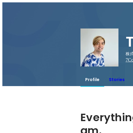
株式
7
Co
Profile
Stories
Everythin
am.