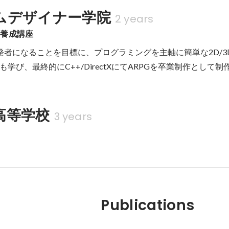
ムデザイナー学院
2 years
ー養成講座
発者になることを目標に、プログラミングを主軸に簡単な2D/3
学び、最終的にC++/DirectXにてARPGを卒業制作として
高等学校
3 years
Publications