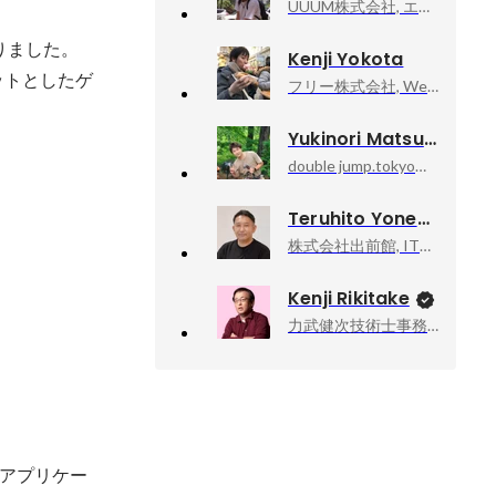
UUUM株式会社, エンジニアリングマネージャー
ました。

Kenji Yokota
ットとしたゲ
フリー株式会社, Webアプリケーションエンジニア／札幌支社長
Yukinori Matsuya
double jump.tokyo株式会社, 取締役COO プロデューサー部
Teruhito Yoneyama
株式会社出前館, IT本部本部長 兼 VPoE
Kenji Rikitake
力武健次技術士事務所, 所長
アプリケー