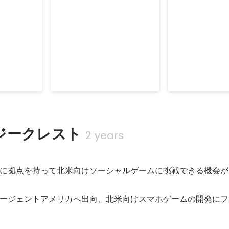
「Best
App Store
Google Pla
15」
China「Best of
Games of 2
2014」
Dec 2014
Dec 2014
ジークレスト
2 years
に拠点を持って北米向けソーシャルゲームに挑戦できる機会が
ージェントアメリカへ出向、北米向けスマホゲームの開発にフ