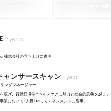
ミュニティ×Web3で、
Web3でクラウドファンディ
あり方をつくる
なステージへ。CAMPFIRE
げの軌跡｜株式会社CAMPFIR
Oct 2023
E
2 years
efor株式会社の立ち上げに参画
キャンサースキャン
1 year
アリングマネージャー
を広げ、行動経済学 * ヘルスケアに魅力と社会的意義を感じジ
事業において1人目EMしてマネジメントに従事。