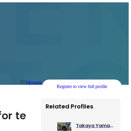
Message
Register to view full profile
Related Profiles
or te
Takaya Yamaguchi