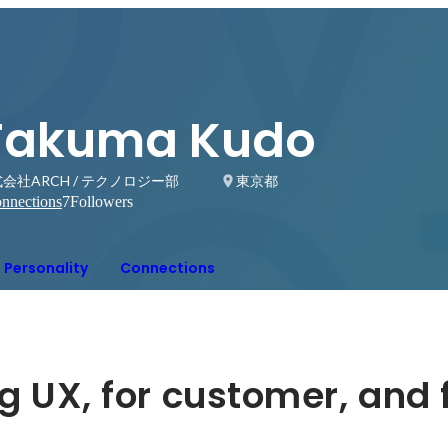
Takuma Kudo
会社ARCH / テクノロジー部
東京都
nnections
7
Followers
Personality
Connections
g UX, for customer, and f