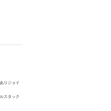
y「Best
014」
ありジョイ
ルスタック