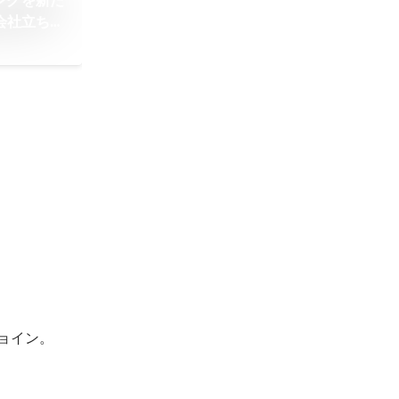
ングを新た
新会社立ち上
E
ョイン。
