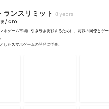
トランスリミット
8 years
 / CTO
マホゲーム市場に引き続き挑戦するために、前職の同僚とゲー
。

としたスマホゲームの開発に従事。
Best of
Google Play「Best of
App Store「B
2018 Indie」
2015」
Dec 2018
Dec 2015