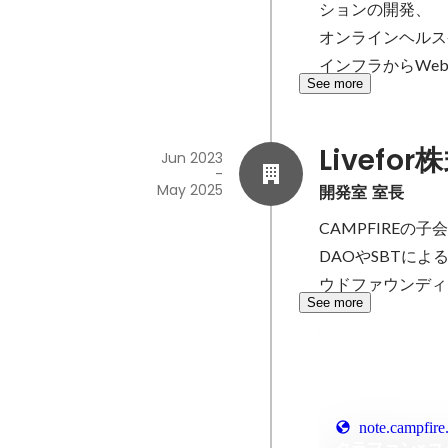
ションの開発、

オンラインヘルス
インフラからWe
See more
Livefo
Jun 2023
-
May 2025
開発室 室長
CAMPFIREの
DAOやSBTによ
ウドファウンディ
See more
note.campfire