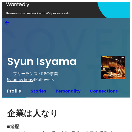
Open in app
Business social network with 4M professionals
Syun Isyama
フリーランス / RPO事業
9
Connections
4
Followers
Profile
Stories
Personality
Connections
企業は人なり
■経歴
