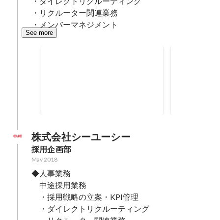
・ダイレクトリクルーティング

・リクルーター関連業務

・メンバーマネジメント
See more
2022年度採用数
支援企業の1
数
Apr 2022
-
Mar 2023
Aug 2022
-
202
52
株式会社シーユーシー
採用企画部
May 2018
◆人事業務

　中途採用業務

　・採用戦略の立案・KPI管理

　・ダイレクトリクルーティング
