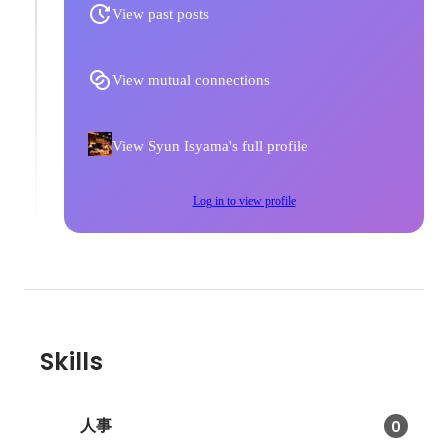
View past posts
View mutual connections
View Syun Isyama's full profile
Log in to view profile
Skills
人事
0