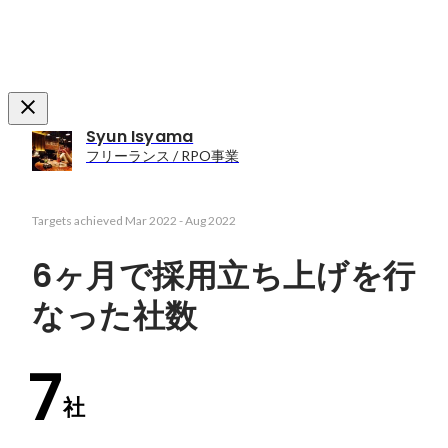
Syun Isyama
フリーランス / RPO事業
Targets achieved
Mar 2022
-
Aug 2022
6ヶ月で採用立ち上げを行
なった社数
7
社