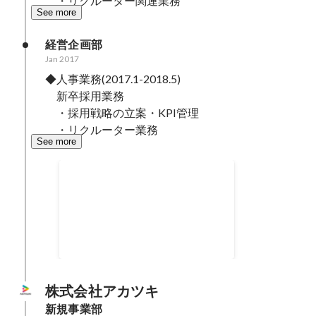
　・リクルーター関連業務
See more
経営企画部
Jan 2017
◆人事業務(2017.1-2018.5)

　新卒採用業務

　・採用戦略の立案・KPI管理

　・リクルーター業務
See more
新卒採用立ち上げ初年度内定承諾
率
Jan 2017
-
Jun 2017
100
%
株式会社アカツキ
新規事業部