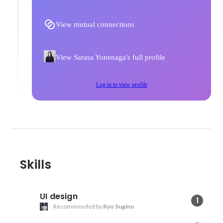
View mutual connections
View Sarasa Yonenaga's full profile
Log in to view profile
Skills
UI design
1
Recommended by
Ryo Sugino