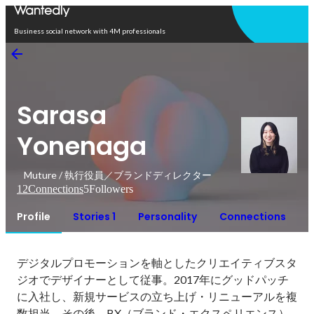
Open in app
Business social network with 4M professionals
Sarasa
Yonenaga
Muture / 執行役員／ブランドディレクター
12
Connections
5
Followers
Profile
Stories 1
Personality
Connections
デジタルプロモーションを軸としたクリエイティブスタ
ジオでデザイナーとして従事。2017年にグッドパッチ
に入社し、新規サービスの立ち上げ・リニューアルを複
数担当。その後、BX（ブランド・エクスペリエンス）