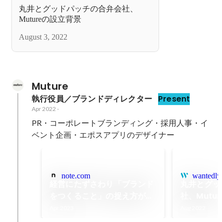
丸井とグッドパッチの合弁会社、
Mutureの設立背景
August 3, 2022
Muture
執行役員／ブランドディレクター
Present
Apr 2022
-
PR・コーポレートブランディング・採用人事・イ
ベント企画・エポスアプリのデザイナー
note.com
wantedly
経営にたずさわり「ブランド
丸井とグッ
をつくること」の捉え方が
社、Mutu
180°変わった。｜yone
Apr 2023
Aug 2022