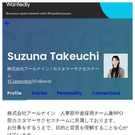
Open in app
Business social network with 4M professionals
Suzuna Takeuchi
株式会社アールナイン / カスタマーサクセスチー
ム
1
Connection
1
Follower
Profile
Stories
Personality
Connections
株式会社アールナイン　人事部中途採用チーム兼RPO
部カスタマーサクセスチームに所属しております。

お仕事をするうえで、目的と背景を理解することを心が
けています。
