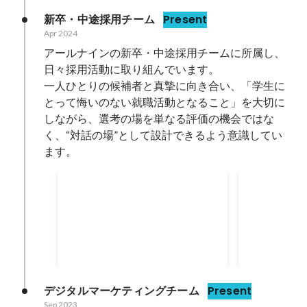
新卒・中途採用チーム
Present
Apr 2024
アールナインの新卒・中途採用チームに所属し、
日々採用活動に取り組んでいます。

一人ひとりの候補者と真摯に向き合い、「学生に
とって悔いのない就職活動となること」を大切に
しながら、選考の場を単なる評価の機会ではな
く、“対話の場”として設計できるよう意識してい
ます。
採用HPに
2024年9月月間MVP受賞
す！
Sep 2024
採用ホームペ
当としての想
信させていた
Apr 2024
デジタルマーケティングチーム
Present
Sep 2023