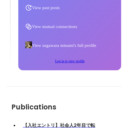
View past posts
View mutual connections
View sugawara minami's full profile
Log in to view profile
Publications
【入社エントリ】社会人2年目で転