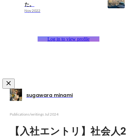
た。
Nov 2022
Log in to view profile
sugawara minami
Publications/writings
Jul 2024
【入社エントリ】社会人2