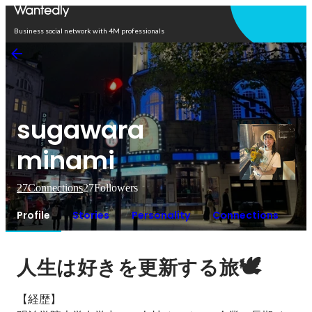
Open in app
Business social network with 4M professionals
sugawara
minami
27
Connections
27
Followers
Profile
Stories
Personality
Connections
🕊️
人生は好きを更新する旅
【経歴】
