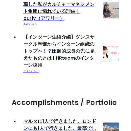
職した私がカルチャーマネジメン
ト集団に惚れている理由｜
ourly（アワリー）
Jul 2024
【インターン生紹介編】ダンスサ
ークル幹部からインターン組織の
トップへ！？圧倒的成長の先に見
えたものとは | HRteamのインタ
ーン採用
Mar 2023
Accomplishments / Portfolio
マルタに1人で行きました。ロンド
ンにも1人で行きました。最高でし