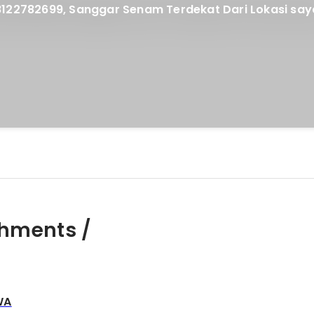
rdekat Dari Lokasi saya, Di
hments /
WA