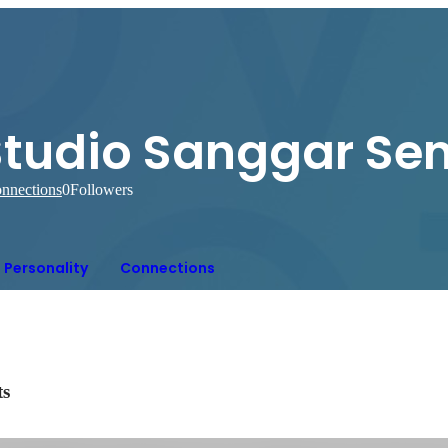
Studio Sanggar S
nnections
0
Followers
Personality
Connections
ts