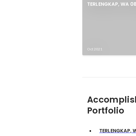
TERLENGKAP, WA 08122782699, Sanggar Senam Te
Sanggar Kesya
Oct 2021
Accomplis
Portfolio
TERLENGKAP, 