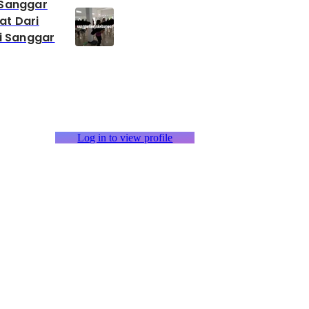
 Sanggar
at Dari
Di Sanggar
Log in to view profile