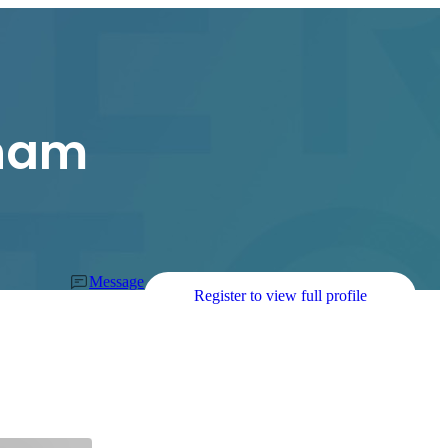
enam
Message
Register to view full profile