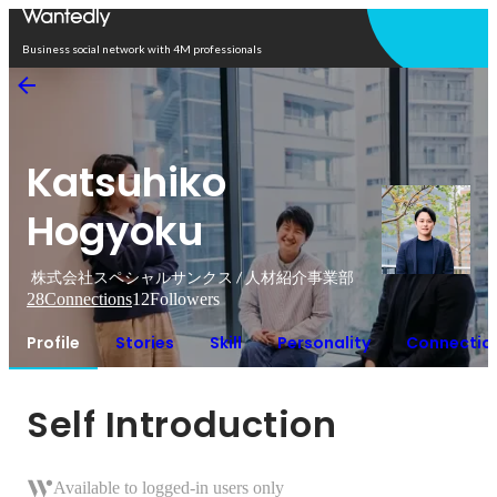
Open in app
Business social network with 4M professionals
Katsuhiko
Hogyoku
株式会社スペシャルサンクス / 人材紹介事業部
28
Connections
12
Followers
Profile
Stories
Skill
Personality
Connectio
Self Introduction
Available to logged-in users only