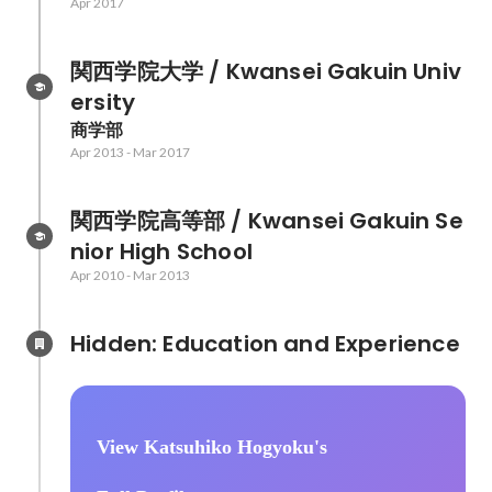
Apr 2017
関西学院大学 / Kwansei Gakuin Univ
ersity
商学部
Apr 2013
-
Mar 2017
関西学院高等部 / Kwansei Gakuin Se
nior High School
Apr 2010
-
Mar 2013
Hidden: Education and Experience	
View Katsuhiko Hogyoku's