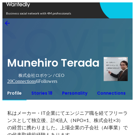
Open in app
Business social network with 4M professionals
Munehiro Terada
株式会社ロボケン / CEO
20
Connections
6
Followers
Profile
Stories 18
Personality
Connections
私はメーカー・IT企業にてエンジニア職を経てフリーラ
ンスとして独立後、計4法人（NPO×1、株式会社×3）
の経営に携わりました。上場企業の子会社（AI事業）で
の代表取締役経験もあります。
