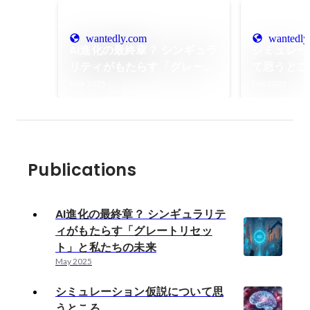
wantedly.com
wantedly
AI進化の最終章？ シンギュラ
シミュレー
リティがもたらす「グレート
て思うとこ
リセット」と私たちの未来
May 2025
Feb 2025
Publications
AI進化の最終章？ シンギュラリテ
ィがもたらす「グレートリセッ
ト」と私たちの未来
May 2025
シミュレーション仮説について思
うところ