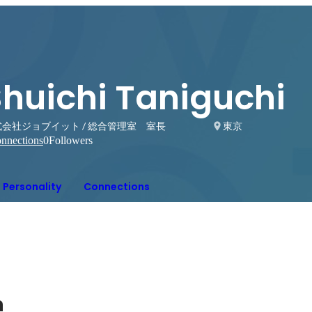
Shuichi Taniguchi
会社ジョブイット / 総合管理室 室長
東京
nnections
0
Followers
Personality
Connections
n