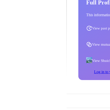
Full Prof
This informatio
View past p
View mutua
View Shuich
Log in to 