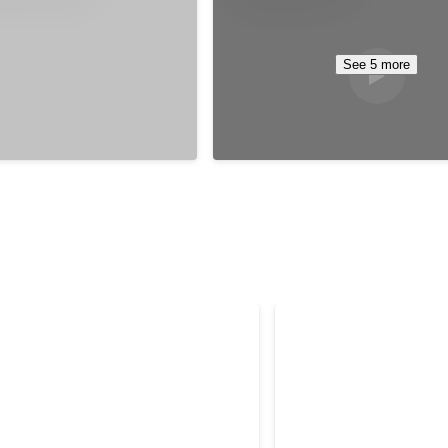
See 5 more
関西大会ベスト4