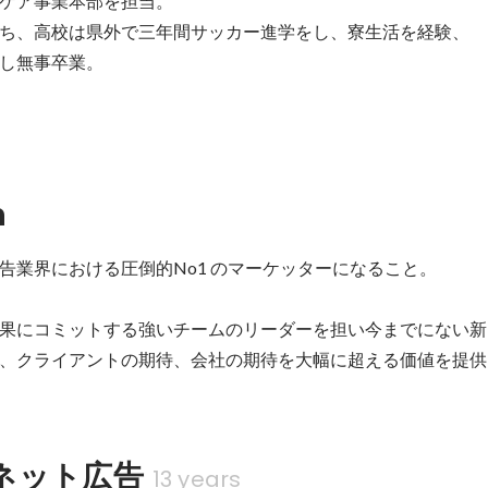
ケア事業本部を担当。

ち、高校は県外で三年間サッカー進学をし、寮生活を経験、

し無事卒業。
n
告業界における圧倒的No1 のマーケッターになること。

果にコミットする強いチームのリーダーを担い今までにない新
、クライアントの期待、会社の期待を大幅に超える価値を提供
ネット広告
13 years