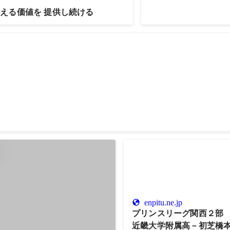
える価値を 提供し続ける
全国準優勝
学
enpitu.ne.jp
プリンスリーグ関西２部
近畿大学附属高－初芝橋本