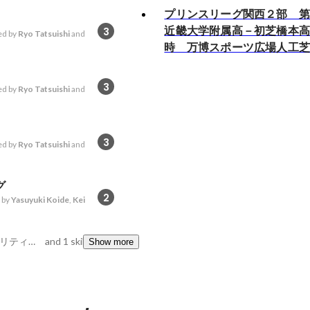
プリンスリーグ関西２部 
近畿大学附属高－初芝橋本高
3
d by
Ryo Tatsuishi
and
時 万博スポーツ広場人工
3
d by
Ryo Tatsuishi
and
3
d by
Ryo Tatsuishi
and
グ
2
 by
Yasuyuki Koide
,
Kei
競合分析, Googleアナリティクス, 交渉力
and 1 skills
Show more