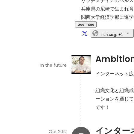
リッチメディアのヘルス
兵庫県の尼崎で生まれ育
関西大学経済学部に進学
See more
rich.co.jp
+1
Ambitio
In the future
インターネット広
組織文化と組織成
ーションを通じて
です！
インター
Oct 2012