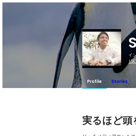
イ
15
C
Profile
Stories
実るほど頭