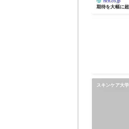
rich.co.jp
期待を大幅に超
インターハイ
スキンケア大