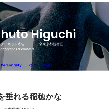
Shuto Higuchi
ンターネット広告
東京都新宿区
onnections
2
Followers
Personality
Connections
を垂れる稲穂かな