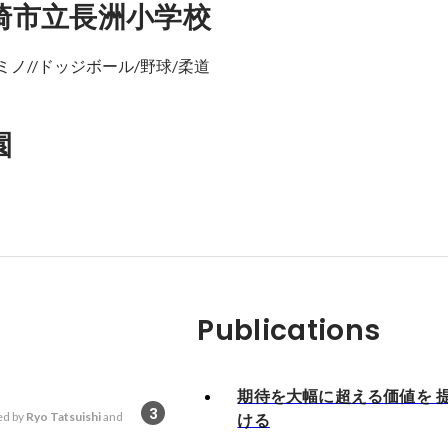
崎市立長洲小学校
ミノ//ドッジボール/野球/柔道
園
Publications
期待を大幅に超える価値を 
3
d by
Ryo Tatsuishi
and
ける