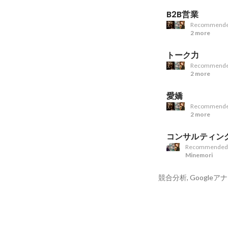
B2B営業
Recommende
2 more
トーク力
Recommende
2 more
愛嬌
Recommende
2 more
コンサルティン
Recommended
Minemori