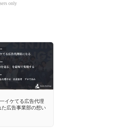
sers only
一イケてる広告代理
れた広告事業部の想い