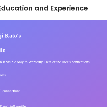
Hidden: Education and Experience	
ji Kato's
ile
n is visible only to Wantedly users or the user’s connections
osts
l connections
ato's full profile