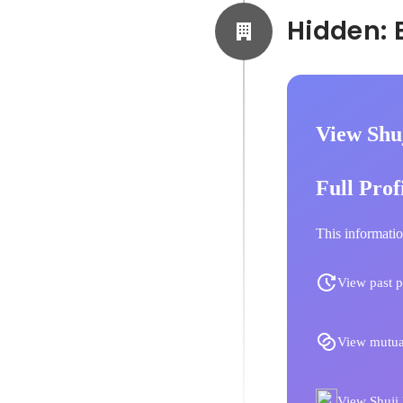
View Shu
Full Prof
This informatio
View past p
View mutua
View Shuji K