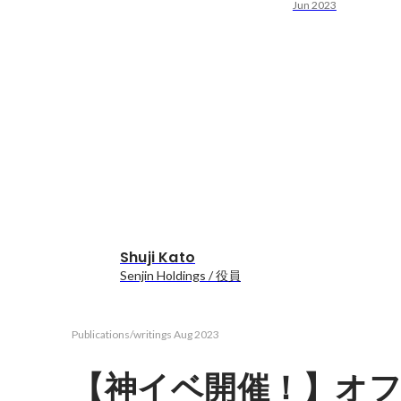
Jun 2023
Shuji Kato
Senjin Holdings / 役員
Publications/writings
Aug 2023
【神イベ開催！】オ