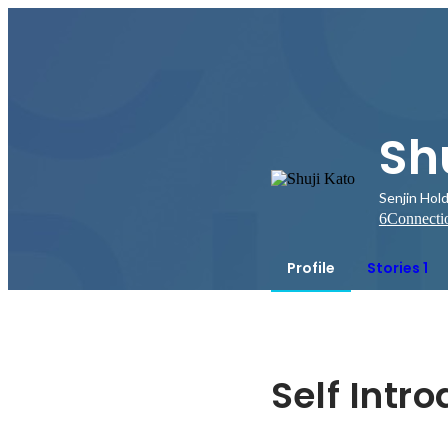
Sh
Senjin Ho
6
Connecti
Profile
Stories 1
Self Intr