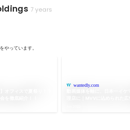
oldings
7 years
をやっています。
wantedly.com
！】オフィスで夏祭り！？
動画媒体を軸に、日本一イケ
め会を徹底紹介！！
理店に｜MVVに込められた広
の想い
Jun 2023