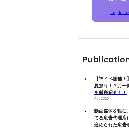
Log in to 
Publicatio
【神イベ開催！
夏祭り！？月一
を徹底紹介！！
Aug 2023
動画媒体を軸に
てる広告代理店
込められた広告