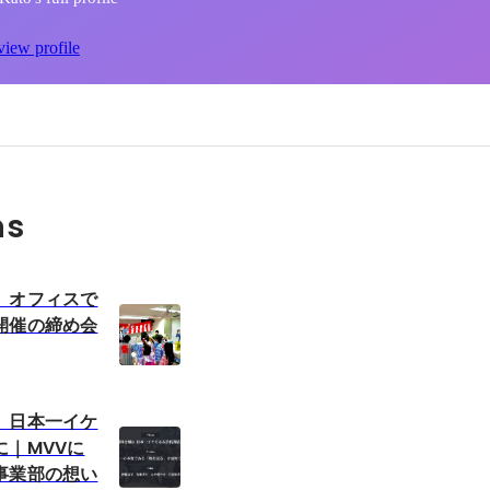
view profile
ns
】オフィスで
開催の締め会
、日本一イケ
に｜MVVに
事業部の想い