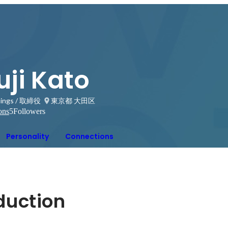
uji Kato
ldings / 取締役
東京都 大田区
ons
5
Followers
Personality
Connections
oduction