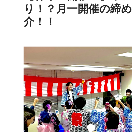
り！？月一開催の締
介！！