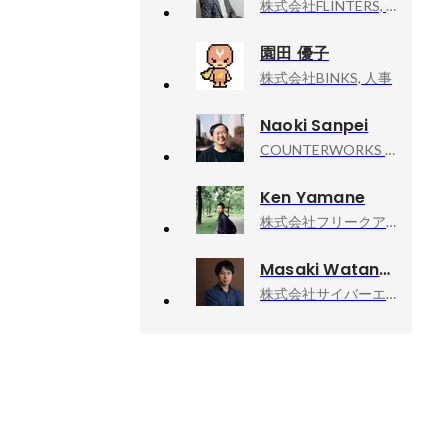
株式会社FLINTERS, 取締役
園田 優子
株式会社BINKS, 人事
Naoki Sanpei
COUNTERWORKS inc, CEO
Ken Yamane
株式会社フリークアウト・ホールディングス, 執行役員
Masaki Watanabe
株式会社サイバーエージェント, 新R25編集長