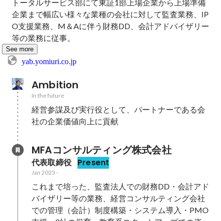
トータルサービス部にて東証1部上場企業から上場準備
企業まで幅広い様々な業種の会社に対して監査業務、IP
O支援業務、M＆Aに伴う財務DD、会計アドバイザリー
等の業務に従事。
See more
yab.yomiuri.co.jp
Ambition
In the future
経営参謀及び実行役として、パートナーである会
社の企業価値向上に貢献
MFAコンサルティング株式会社
代表取締役
Present
Jan 2023
-
これまで培った、監査法人での財務DD・会計アド
バイザリー等の業務、経営コンサルティング会社
での管理（会計）制度構築・システム導入・PMO