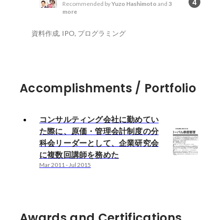
4
Recommended by
Yuzo Hashimoto
and
3
more
資料作成, IPO, プログラミング
Accomplishments / Portfolio
コンサルティング会社に勤めてい
た際に、原価・管理会計制度の分
科会リーダーとして、企業研究会
に複数回講師を務めた
Mar 2011
-
Jul 2015
Awards and Certifications