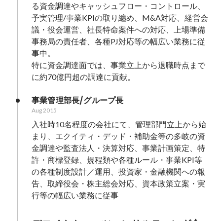
る資金調達やキャッシュフロー・コントロール、
予実管理/事業KPIの取り纏め、M&A対応、経営会
議・役会運営、社長特命案件への対応、上場準備
事務局の責任者、各種PJ対応等の幅広い業務に従
事中。

特に資金調達面では、事業立上から退職時点まで
に約70億円超の調達に貢献。
事業管理部長/グループ長
Aug 2015
入社時10名程度の会社にて、管理部門立上から始
まり、エクイティ・デッド・補助金等の多岐の資
金調達や監査法人・決算対応、事業計画策定、特
許・商標登録、規程類や各種ルール・事業KPI等
の各種制度設計／運用、投資家・金融機関への報
告、取締役会・株主総会対応、資本政策立案・実
行等の幅広い業務に従事