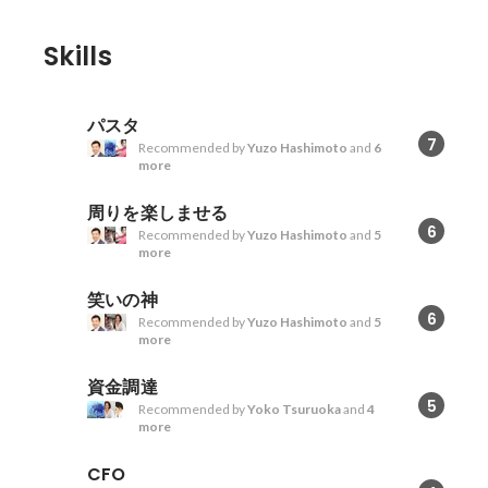
Skills
パスタ
7
Recommended by
Yuzo Hashimoto
and
6
more
周りを楽しませる
6
Recommended by
Yuzo Hashimoto
and
5
more
笑いの神
6
Recommended by
Yuzo Hashimoto
and
5
more
資金調達
5
Recommended by
Yoko Tsuruoka
and
4
more
CFO