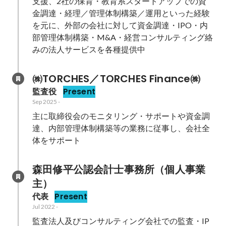
支援、2社の保育・教育系スタートアップでの資
金調達・経理／管理体制構築／運用といった経験
を元に、外部の会社に対して資金調達・IPO・内
部管理体制構築・M&A・経営コンサルティング絡
みの法人サービスを各種提供中
㈱TORCHES／TORCHES Finance㈱
監査役
Present
Sep 2025
-
主に取締役会のモニタリング・サポートや資金調
達、内部管理体制構築等の業務に従事し、会社全
体をサポート
森田修平公認会計士事務所（個人事業
主）
代表
Present
Jul 2022
-
監査法人及びコンサルティング会社での監査・IP