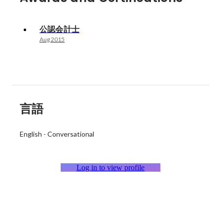
公認会計士
Aug 2015
言語
English
-
Conversational
Log in to view profile