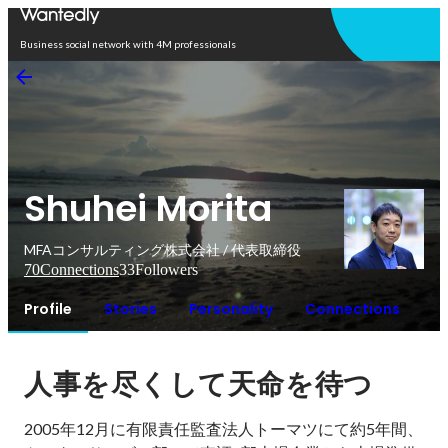
Open in app
Business social network with 4M professionals
Shuhei Morita
MFAコンサルティング株式会社 / 代表取締役
70
Connections
33
Followers
Profile
Stories
Personality
Connections
人事を尽くして天命を待つ
2005年12月に有限責任監査法人トーマツにて約5年間、