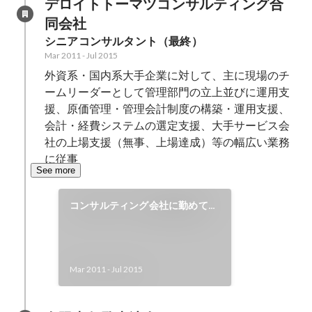
デロイトトーマツコンサルティング合
同会社
シニアコンサルタント（最終）
Mar 2011
-
Jul 2015
外資系・国内系大手企業に対して、主に現場のチ
ームリーダーとして管理部門の立上並びに運用支
援、原価管理・管理会計制度の構築・運用支援、
会計・経費システムの選定支援、大手サービス会
社の上場支援（無事、上場達成）等の幅広い業務
に従事
See more
コンサルティング会社に勤めてい
た際に、原価・管理会計制度の分
科会リーダーとして、企業研究会
に複数回講師を務めた
Mar 2011
-
Jul 2015