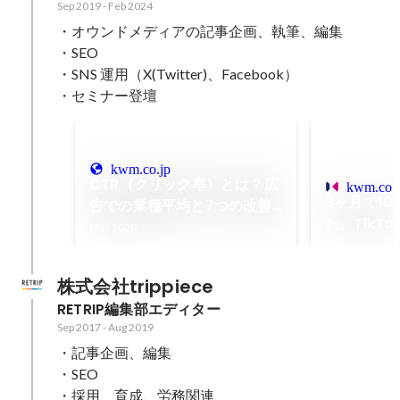
Sep 2019
-
Feb 2024
・オウンドメディアの記事企画、執筆、編集

・SEO

・SNS 運用（X(Twitter)、Facebook）

・セミナー登壇
kwm.co.jp
CTR（クリック率）とは？広
kwm.co.j
3ヶ月で1
告での業種平均と7つの改善
た、TikT
チェックポイント｜キーマケ
May 2020
するために
のブログ｜株式会社キーワー
イント
ドマーケティング
株式会社trippiece
RETRIP編集部エディター
Sep 2017
-
Aug 2019
・記事企画、編集

・SEO
