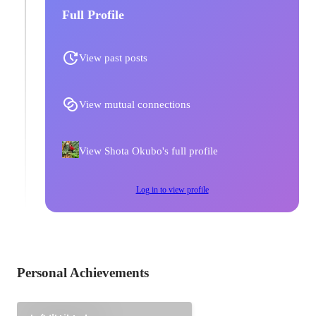
Full Profile
View past posts
View mutual connections
View Shota Okubo's full profile
Log in to view profile
Personal Achievements