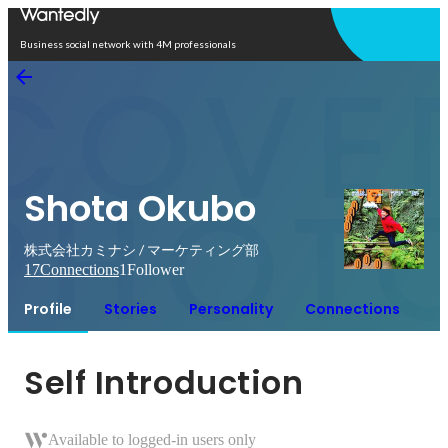
Open in app
Business social network with 4M professionals
Shota Okubo
株式会社カミナシ / マーケティング部
17
Connections
1
Follower
Profile
Stories
Personality
Connections
Self Introduction
Available to logged-in users only