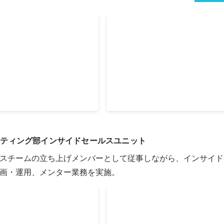
式 Speee Awards MI
14期1Q セールスマーケティン
Jan 2021
ケティング部インサイドセールスユニット
スチームの立ち上げメンバーとして従事しながら、インサイド
画・運用、メンター業務を実施。
トプレイヤー賞
12期9月ベストプレイヤー賞
Oct 2019