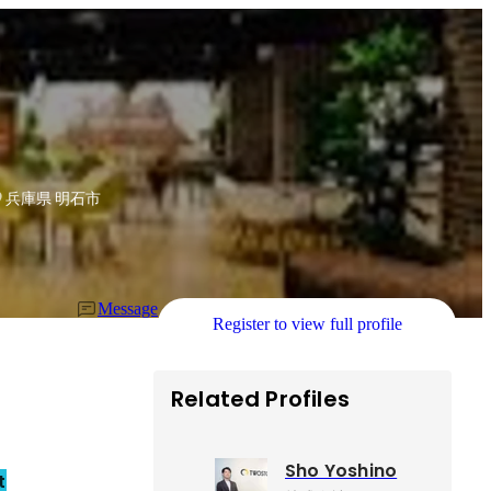
 ユニット長
兵庫県 明石市
Message
Register to view full profile
Related Profiles
Sho Yoshino
t