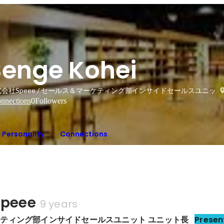
Senge Kohei
会社Speee / セールス＆マーケティング部インサイドセールスユニット
nnections
0
Followers
Personality
Connections
peee
9 years
ティング部インサイドセールスユニット ユニット長
Presen