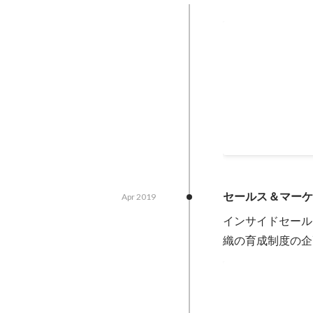
14期1Q 全社表彰
部門 MVP
Jan 2021
セールス＆マー
Apr 2019
インサイドセール
織の育成制度の企
12期4月ベス
Oct 2019