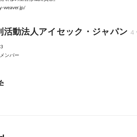
ry-weaver.jp/
利活動法人アイセック・ジャパン
4
3

メンバー
学