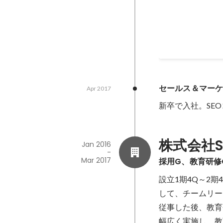
セールス＆マー
Apr 2017
新卒で入社。SE
株式会社S
Jan 2016
-
Mar 2017
採用G、教育研修G(
設立1期4Q～2
して、チームリー
従事した後、教育
幅広く実施し、教