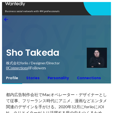
Open in app
Business social network with 4M professionals
Sho Takeda
株式会社foriio / Designer/Director
0
Connections
0
Followers
Profile
Stories
Personality
Connections
都内広告制作会社でMacオペレーター・デザイナーとし
て従事、フリーランス時代にアニメ、漫画などエンタメ
関連のデザインを手がける。2020年12月にforiioにJOI
N。クリエイターがより活躍する世の中をつくるため、