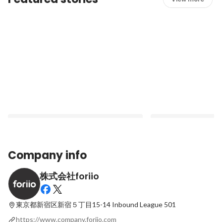
Company info
株式会社foriio
【代表インタビュー】急成長中のポートフ
【家入一真氏×山田寛仁
ォリオプラットフォーム「foriio」登録者
昧になる時代。forii
15万人超。国内トップを達成した先に描く
で、表現する「個」を
東京都新宿区新宿５丁目15-14
Inbound League 501
Latest
Latest
ビジョン
https://www.company.foriio.com