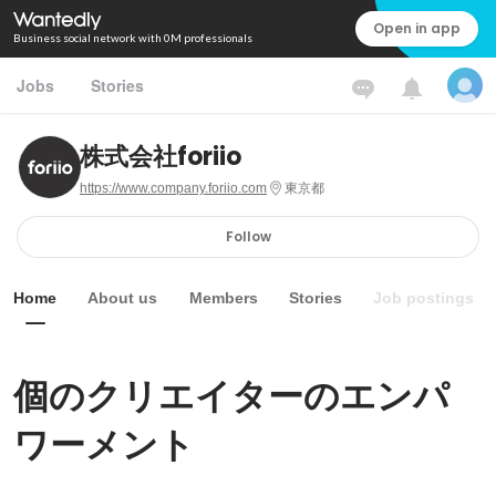
Open in app
Business social network with 0M professionals
Jobs
Stories
株式会社foriio
https://www.company.foriio.com
東京都
Follow
Home
About us
Members
Stories
Job postings
個のクリエイターのエンパ
ワーメント