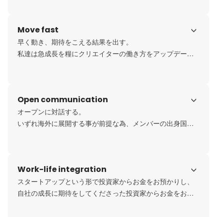
の活躍の場を増やすことになります。努力を惜しまずやり
抜きましょう。
Move fast
早く動き、期待をこえる結果を出す。

私達は急成長を糧にクリエイターの働き方をアップデート
する事を目指しています。そのために期待を超える結果を
出す方法を常に考え行動し、期待以上の結果を出し続けま
しょう。
Open communication
オープンに対話する。

いずれ海外に展開する事が前提な為、メンバーの出身国は
様々。多様な背景を持つチームでは自分の常識を過信せ
ず、意見を出し合い、何がベストか考え抜くことが必要と
されます。
Work-life integration
スタートアップという形で投資家からお金をお預かりし、
自社の成長に期待をしてくださった投資家からお金をお預
かりし、その約束した成長に見合うだけの結果を出さなけ
ればいけません。foriioにとっては避けて通れない、向き合