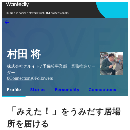
Open in app
Business social network with 4M professionals
村田 将
株式会社クルイト / 予備校事業部 業務推進リー
ダー
0
Connections
0
Followers
Profile
Stories
Personality
Connections
「
！」
みえた
をうみだす居場
所を届ける