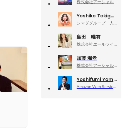
株式会社アーシャルデザイン, 代表取締役
Yoshiko Takiguchi
シマダグループ 人事企画部, シマダグループ 広報
島田 唯有
株式会社エールライフ（経営推進／経理・総務・人事）, リーダー
加藤 颯孝
株式会社アーシャルデザイン, Master&Coach事業部 事業部長
Yoshifumi Yamaguchi
Amazon Web Services, Inc., Senior Developer Advocate
ト