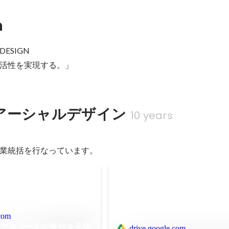
n
DESIGN

活性を実現する。」
アーシャルデザイン
10 years
業統括を行なっています。
.com
スアスリートが会社を元気
drive.google.com