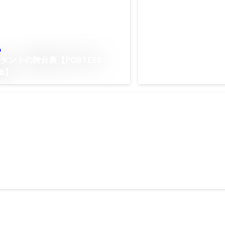
ストエージェント （
門）下半期
p
タントの舞台裏【PORTERS
EB】
ジン社2013年ベストエージェント （分業型部門）上半期