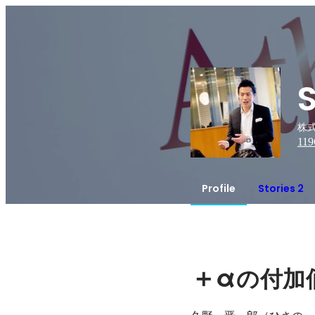
株式
119
Profile
Stories 2
＋α
の付加