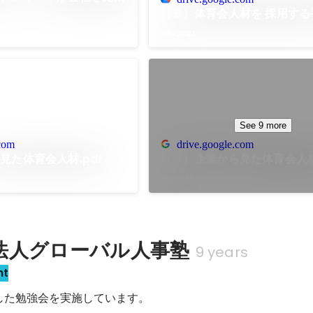
（５）体育会人材を 採用する手
Nov 2021
See 9 more
.com
drive.google.com
見た体育会人材.pdf
（３）企業から見た体育会人材.
Sep 2021
法人グローバル人事塾
9 years
nt
した勉強会を実施しています。