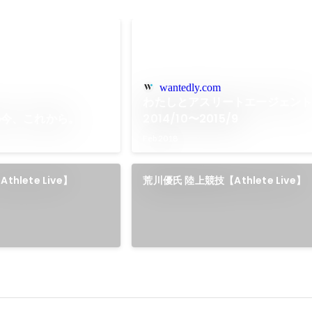
wantedly.com
わたしとアスリートエージェン
の今、これから。
2014/10〜2015/9
Feb 2018
hlete Live】
荒川優氏 陸上競技【Athlete Live】