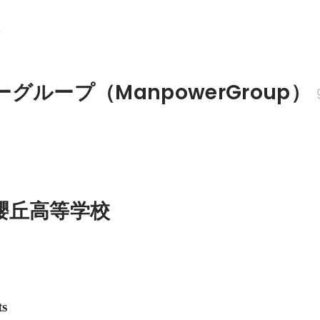
科
グループ（ManpowerGroup）
櫻丘高等学校
ts