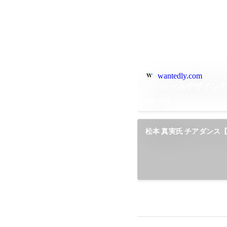
wantedly.com
アーシャルデザイン
Feb 2018
松本 真実氏 チアダンス【At