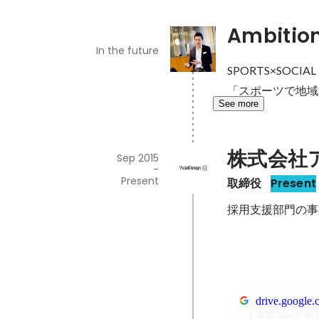
Ambitio
In the future
SPORTS×SOCIAL 
「スポーツで地域
See more
株式会社
Sep 2015
-
Present
取締役
Present
採用支援部門の事
drive.google
（６）ビジネ