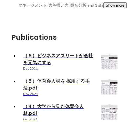
マネージメント, 大芦扱い力, 競合分析
and 1 skills
Show more
Publications
（６）ビジネスアスリートが会社
を元気にする
Dec 2021
（５）体育会人材を 採用する手
法.pdf
Nov 2021
（４）大学から見た体育会人
材.pdf
Oct 2021