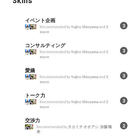
Skills
イベント企画
3
Recommended by
Yujiro Shioyama
and
2
more
コンサルティング
3
Recommended by
Yujiro Shioyama
and
2
more
愛嬌
3
Recommended by
Yujiro Shioyama
and
2
more
トーク力
3
Recommended by
Yujiro Shioyama
and
2
more
交渉力
2
Recommended by
タカミチ オオアシ
,
加藤 颯
孝