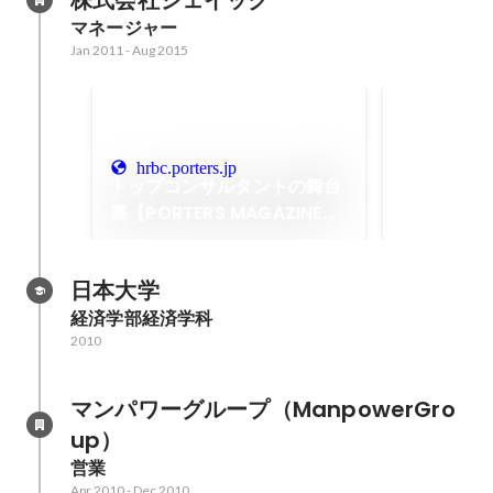
マネージャー
Jan 2011
-
Aug 2015
ポーターズマ
ストエージェ
門）下半期
hrbc.porters.jp
トップコンサルタントの舞台
裏【PORTERS MAGAZINE
WEB】
日本大学
経済学部経済学科
2010
マンパワーグループ（ManpowerGro
up）
営業
Apr 2010
-
Dec 2010