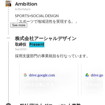
Ambition
In the future
SPORTS×SOCIAL DESIGN

「スポーツで地域活性を実現する。」
See more
株式会社アーシャルデザイン
取締役
Present
Sep 2015
-
採用支援部門の事業統括を行なっています。
drive.google.com
drive.go
（６）ビジネスアスリートが
（５）体育
会社を元気にする
手法.pdf
Dec 2021
Nov 2021