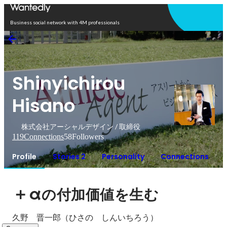
Open in app
Business social network with 4M professionals
Shinyichirou
Hisano
株式会社アーシャルデザイン / 取締役
119
Connections
58
Followers
Profile
Stories 2
Personality
Connections
＋α
の付加価値を生む
久野　晋一郎（ひさの　しんいちろう）