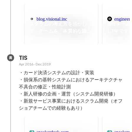
blog.visional.inc
engineeri
スクラムの考え方を活かし
SREチー
て、チームを「本質的な課題
し1年でタ
解決」へ導く。スクラムマス
属人化を実
Jul 2021
Mar 2020
ターの役割に迫る。｜ALL
VISIONAL
TIS
Apr 2016
-
Dec 2019
・カード決済システムの設計・実装

・損保系の基幹システムにおけるアーキテクチャ
不具合の修正・性能計測

・新人研修の企画・運営（システム開発研修）

・新規サービス事業におけるスクラム開発（オフ
ショアチームでの経験もあり）