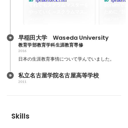
speakerdeck.com
speakerd
それでもスクラムマスターを
Scrum
やっていく～スクラムマスタ
ために “
ーの価値について考えてみた
た/
Dec 2019
Aug 2019
～/Still, I will do the Scrum
Master ~ I thought about
早稲田大学　Waseda University
the value of Scrum
教育学部教育学科生涯教育専修
Master ~
2016
日本の生涯教育事情について学んでいました。
私立名古屋学院名古屋高等学校
2011
Skills