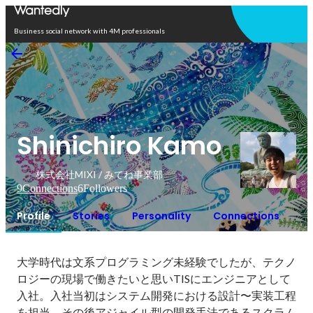
Open in app
Business social network with 4M professionals
Shinichiro Kamo
株式会社MIXI / みてね事業部
9
Connections
6
Followers
Profile
Stories
Personality
Connections
大学時代は文系プログラミング未経験でしたが、テクノ
ロジーの現場で働きたいと思いTISにエンジニアとして
入社。入社当初はシステム開発における設計〜実装工程
を担当。その後アジャイル型の開発手法であるスクラム