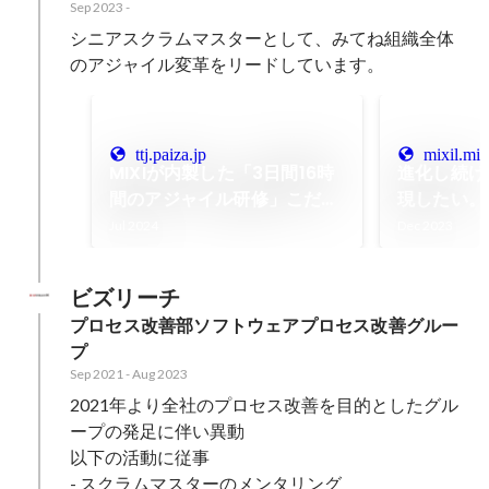
Sep 2023
-
シニアスクラムマスターとして、みてね組織全体
のアジャイル変革をリードしています。
ttj.paiza.jp
mixil.mix
MIXIが内製した「3日間16時
進化し続け
間のアジャイル研修」こだわ
現したい。
りの中身
の賀茂さんは
Jul 2024
Dec 2023
に？ #17
ビズリーチ
プロセス改善部ソフトウェアプロセス改善グルー
プ
Sep 2021
-
Aug 2023
2021年より全社のプロセス改善を目的としたグル
ープの発足に伴い異動

以下の活動に従事

- スクラムマスターのメンタリング
