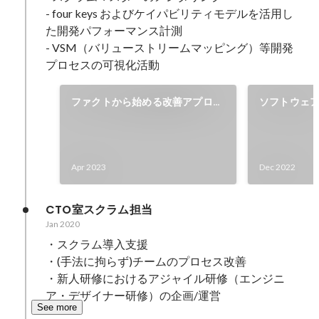
- four keys およびケイパビリティモデルを活用し
た開発パフォーマンス計測

- VSM（バリューストリームマッピング）等開発
プロセスの可視化活動
ファクトから始める改善アプロー
ソフトウェ
チ EP2 〜 Four Keys の先にある
マンスに関す
アウトカムに向き合ってみた 〜 /
Four Ke
DevOpsDaysTokyo-2023
うことか
Apr 2023
Dec 2022
CTO室スクラム担当
Jan 2020
・スクラム導入支援

・(手法に拘らず)チームのプロセス改善

・新人研修におけるアジャイル研修（エンジニ
ア・デザイナー研修）の企画/運営
See more