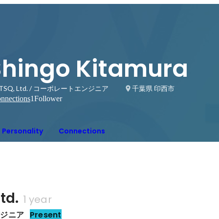
Shingo Kitamura
TSQ, Ltd. / コーポレートエンジニア
千葉県 印西市
nnections
1
Follower
Personality
Connections
td.
1 year
ンジニア
Present