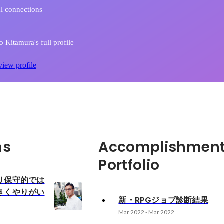
l connections
 Kitamura's full profile
view profile
ns
Accomplishment
Portfolio
り保守的では
きくやりがい
新・RPGジョブ診断結果
Mar 2022
-
Mar 2022