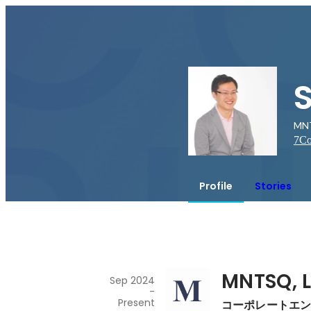
MN
7
Co
Profile
Stories
MNTSQ, L
Sep 2024
-
Present
コーポレートエ