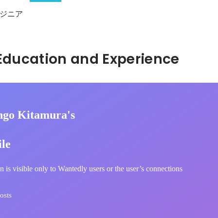
ジニア
Hidden: Education and Experience	
ngo Kitamura's
ile
n is visible only to Wantedly users or the user’s connections
osts