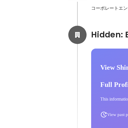
コーポレートエン
View Shi
Full Prof
This informatio
View past p