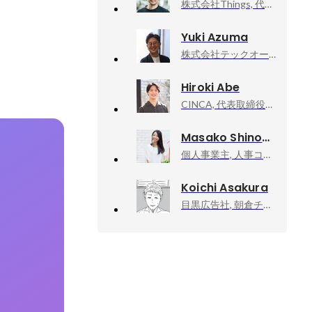
株式会社Things, 代表取締役CEO
Yuki Azuma
株式会社テックオーシャン, 取締役COO
Hiroki Abe
CINCA, 代表取締役社長
Masako Shinomiya
個人事業主, 人事コンサルタント
Koichi Asakura
目黒広告社, 朝倉チーム／クリエイティブ・ディレクター