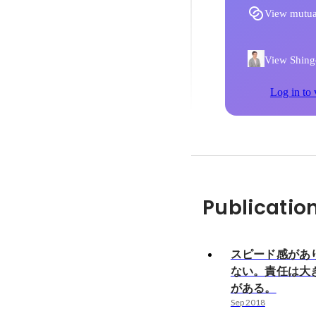
View mutua
View Shingo
Log in to 
Publicatio
スピード感があ
ない。責任は大
がある。
Sep 2018