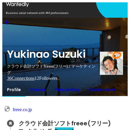
Open in app
Business social network with 4M professionals
Yukinao Suzuki
クラウド会計ソフトfreee(フリー) / マーケティン
グ
36
Connections
12
Followers
Profile
Stories
Personality
Connections
freee.co.jp
クラウド会計ソフトfreee(フリー)