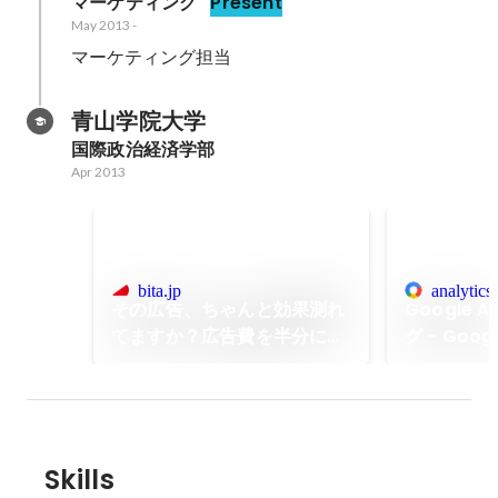
マーケティング
Present
May 2013
-
マーケティング担当
青山学院大学
国際政治経済学部
Apr 2013
bita.jp
analytics
その広告、ちゃんと効果測れ
Google A
てますか？広告費を半分にし
グ - Goo
たfreeeのアトリビューショ
360 アト
ン分析事例
能を利用し、
を 従来の 
Skills