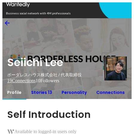
Open in app
Business social network with 4M professionals
Seiichi Lee
ボーダレスハウス株式会社 / 代表取締役
19
Connections
10
Followers
Profile
Stories 13
Personality
Connections
Self Introduction
Available to logged-in users only