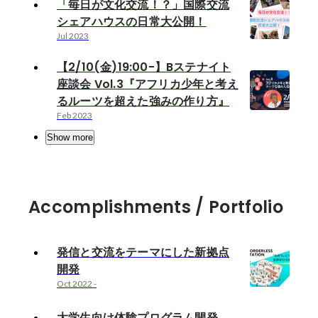
「毎日が文化交流！？」国際交流
シェアハウスの日常大公開！
Jul 2023
【2/10(金)19:00-】Bステナイト
座談会 Vol.3『アフリカ少年と考え
るルーツを超えた強みの作り方』
Feb 2023
Show more
Accomplishments / Portfolio
発信と交流をテーマにした新拠点
開発
Oct 2022
-
大学生向け体験プログラム開発