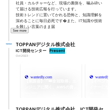
社員・カルチャーなど、現場の裏側を、噛み砕い
て届ける技術広報を行っています。

技術トレンドに置いてかれる恐怖と、知識理解を
深めることに毎日必死です�また、IT知識や技術
を難しい言葉のまま届
See more
TOPPANデジタル株式会社
ICT開発センター
Present
Oct 2023
-
wantedly.com
wantedly
【座談会】「👑全冠取得」エ
【イベント情
ンジニアに聞く、AWSの資格
イナーにな
取得戦略と社内コミュニティ
ザインイベ
Nov 2025
Sep 2025
の活動
が登壇しま
TOPPANデジタル株式会社　ICT開発セ