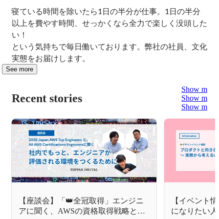
寝ている時間を除いたら1日の半分が仕事。1日の半分
以上を費やす時間、せっかくなら全力で楽しく没頭した
い！

という気持ちで毎日働いております。弊社の社員、文化
実態をお届けします。
See more
Show more
Recent stories
Show more
Show more
【座談会】「👑全冠取得」エンジニ
【イベント情
アに聞く、AWSの資格取得戦略と社
になりたい人