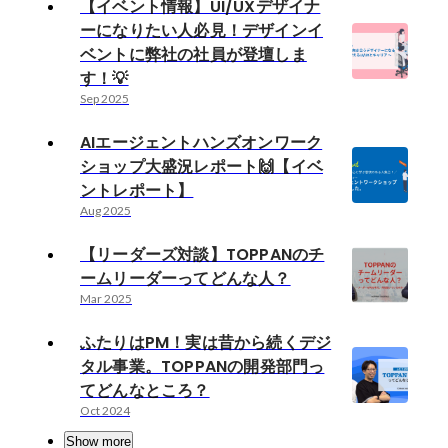
【イベント情報】UI/UXデザイナ
ーになりたい人必見！デザインイ
ベントに弊社の社員が登壇しま
す！💡
Sep 2025
AIエージェントハンズオンワーク
ショップ大盛況レポート🙌【イベ
ントレポート】
Aug 2025
【リーダーズ対談】TOPPANのチ
ームリーダーってどんな人？
Mar 2025
ふたりはPM！実は昔から続くデジ
タル事業。TOPPANの開発部門っ
てどんなところ？
Oct 2024
Show more