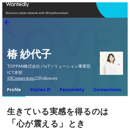
Open in app
Business social network with 4M professionals
椿 紗代子
TOPPAN株式会社 / IoTソリューション事業部
ICT本部
10
Connections
22
Followers
Profile
Stories 31
Personality
Connections
生きている実感を得るのは
「
」
心が震える
とき