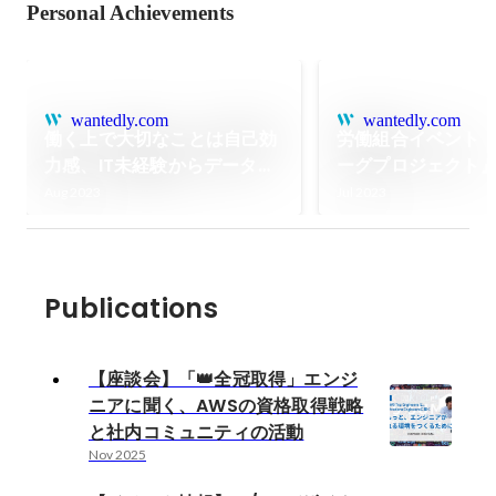
Personal Achievements
wantedly.com
wantedly.com
働く上で大切なことは自己効
労働組合イベント
力感、IT未経験からデータを
ーグプロジェクト
武器に社会貢献したい【社員
てきた！
Aug 2023
Jul 2023
インタビュー：Vol.06】
Publications
【座談会】「👑全冠取得」エンジ
ニアに聞く、AWSの資格取得戦略
と社内コミュニティの活動
Nov 2025