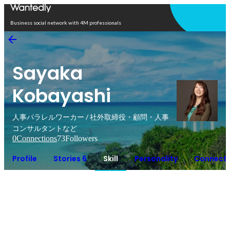
Open in app
Business social network with 4M professionals
Sayaka
Kobayashi
人事パラレルワーカー / 社外取締役・顧問・人事
コンサルタントなど
0
Connections
73
Followers
Profile
Stories 6
Skill
Personality
Connecti