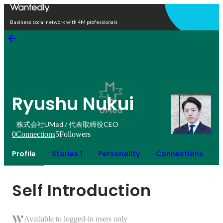
Open in app
Business social network with 4M professionals
Ryushu Nukui
株式会社UMed / 代表取締役CEO
0
Connections
5
Followers
Profile
Stories 1
Personality
Connections
Self Introduction
Available to logged-in users only