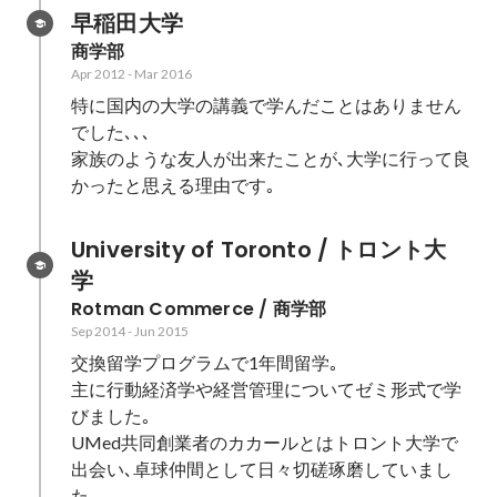
ど幅広いアジェンダにおいて意思
早稲田大学
決定に関わる｡
商学部
Apr 2012
-
Mar 2016
特に国内の大学の講義で学んだことはありません
でした､､､

家族のような友人が出来たことが､大学に行って良
かったと思える理由です｡
University of Toronto / トロント大
学
Rotman Commerce / 商学部
Sep 2014
-
Jun 2015
交換留学プログラムで1年間留学｡

主に行動経済学や経営管理についてゼミ形式で学
びました｡

UMed共同創業者のカカールとはトロント大学で
出会い､卓球仲間として日々切磋琢磨していまし
た｡