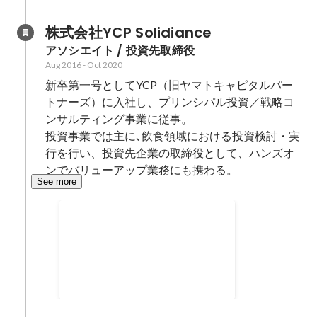
株式会社YCP Solidiance
アソシエイト / 投資先取締役
Aug 2016
-
Oct 2020
新卒第一号としてYCP（旧ヤマトキャピタルパー
トナーズ）に入社し、プリンシパル投資／戦略コ
ンサルティング事業に従事。

投資事業では主に､飲食領域における投資検討・実
行を行い、投資先企業の取締役として、ハンズオ
ンでバリューアップ業務にも携わる。
See more
投資先企業の取締役就任･ハ
ンズオン支援
自社投資先の飲食企業（居酒屋）
の取締役に就任し､ハンズオンで
経営改善などのバリューアップ業
Jan 2018
-
Dec 2018
務に従事｡新店舗出店､既存店舗増
築､原価管理によるコスト削減な