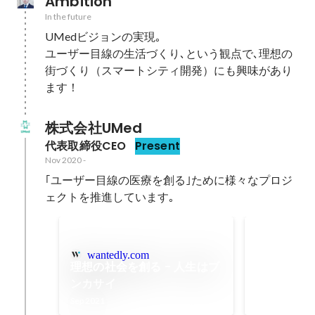
Ambition
In the future
UMedビジョンの実現｡

ユーザー目線の生活づくり､という観点で､理想の
街づくり（スマートシティ開発）にも興味があり
ます！
株式会社UMed
代表取締役CEO
Present
Nov 2020
-
｢ユーザー目線の医療を創る｣ために様々なプロジ
ェクトを推進しています｡
Coral C
ド調達
wantedly.com
資金調達開始
理想の社会を創る - 人生はブ
完了
ンカサイ
Jun 2021
Sep 2021