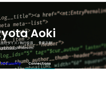
Ryota Aoki
会社タイズ / 執行役員
東京都
onnections
8
Followers
Personality
Connections