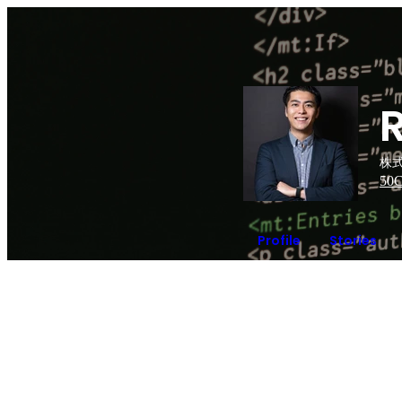
株式
50
C
Profile
Stories