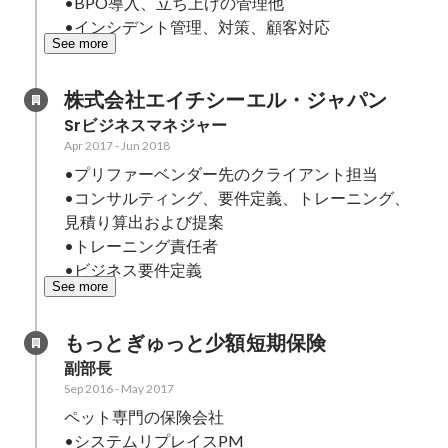
•BPO導入、立ち上げの管理他

•インシデント管理、対策、顧客対応
See more
株式会社エイチシーエル・ジャパン
Srビジネスマネジャー
Apr 2017
-
Jun 2018
•プリファーベンダー先のクライアント担当

•コンサルティング、要件定義、トレーニング、
見積り算出および提案

•トレーニング責任者

•ビジネス要件定義
See more
もっとぎゅっと少額短期保険
副部長
Sep 2016
-
May 2017
ペット専門の保険会社

•システムリプレイスPM
