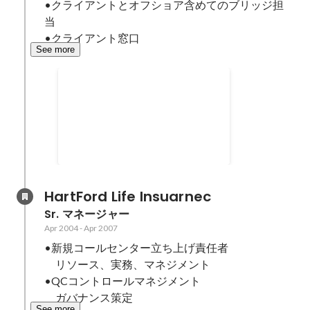
•クライアントとオフショア含めてのブリッジ担
当

•クライアント窓口
See more
オフショア運営
他企業IT所属人員を移籍で受け入
れ システム開発 アカウント(ク
ライアント窓口)担当 プロジ
Apr 2007
-
Dec 2007
ェクト概要、工数、要件、コスト
管理 折衝、交渉担当 オフシ
ョア開発 要件、チェンジリク
HartFord Life Insuarnec
エスト受付、説明 リソース管
Sr. マネージャー
理、工数管理 オフショアメンバ
Apr 2004
-
Apr 2007
ートレーニング 委託先の商
•新規コールセンター立ち上げ責任者

品、業務、日本語
　リソース、実務、マネジメント

•QCコントロールマネジメント

　ガバナンス策定
See more