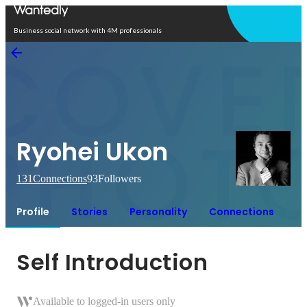
Open in app
Business social network with 4M professionals
Ryohei Ukon
131
Connections
93
Followers
Profile
Stories
Personality
Connections
Self Introduction
Available to logged-in users only