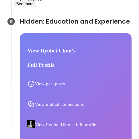
See more
Hidden: Education and Experience	
View Ryohei Ukon's
Full Profile
View past posts
View mutual connections
View Ryohei Ukon's full profile