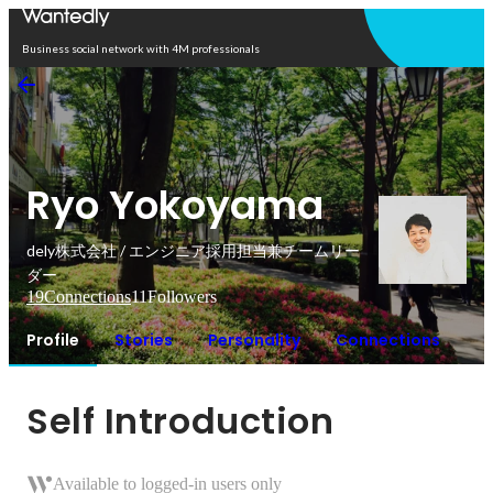
Open in app
Business social network with 4M professionals
Ryo Yokoyama
dely株式会社 / エンジニア採用担当兼チームリー
ダー
19
Connections
11
Followers
Profile
Stories
Personality
Connections
Self Introduction
Available to logged-in users only