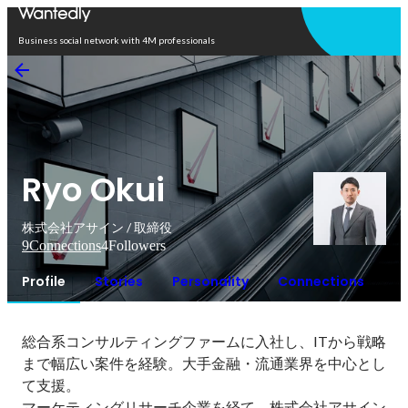
Open in app
Business social network with 4M professionals
Ryo Okui
株式会社アサイン / 取締役
9
Connections
4
Followers
Profile
Stories
Personality
Connections
総合系コンサルティングファームに入社し、ITから戦略
まで幅広い案件を経験。大手金融・流通業界を中心とし
て支援。

マーケティングリサーチ企業を経て、株式会社アサイン