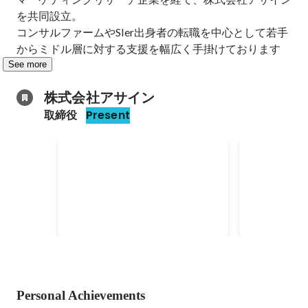
を共同設立。

コンサルファームやSIer出身者の転職を中心として若手
からミドル層に対する支援を幅広く手掛けております
See more
株式会社アサイン
取締役
Present
2021年 Bizreach 全部門総合
Bizreach
MVP
MVP
Jun 2021
Jun 2020
Personal Achievements