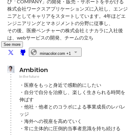
び「COMPANY」の開発・販売・サポートを手がける
株式会社ワークスアプリケーションズに入社し、エンジ
ニアとしてキャリアをスタートしています。4年ほどエ
ンジニアリングとマネジメントの分野に従事し、

その後、医療ベンチャーの株式会社ミナカラに入社後
は、webサービスの開発、チームの立ち
See more
minacolor.com
+1
Ambition
In the future
・医療をもっと身近で感動的にしたい

・自分で自分を治療し、楽しく生きられる時間を
伸ばす

・他社・他者とのコラボによる事業成長のレバレ
ッジ

・海外への視座を高めていく

・常に主体的に圧倒的当事者意識を持ち続ける