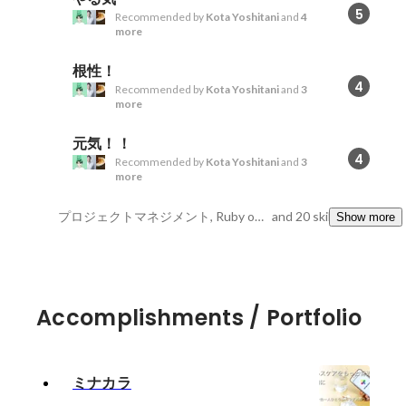
5
Recommended by
Kota Yoshitani
and
4
more
根性！
4
Recommended by
Kota Yoshitani
and
3
more
元気！！
4
Recommended by
Kota Yoshitani
and
3
more
プロジェクトマネジメント, Ruby on Rails, Web広告
and 20 skills
Show more
Accomplishments / Portfolio
ミナカラ