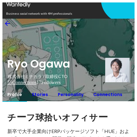
Open in app
Business social network with 4M professionals
Ryo Ogawa
株式会社ミナカラ / 取締役CTO
55
Connections
17
Followers
Profile
Stories
Personality
Connections
ー
ー
チ
フ球拾いオフィサ
新卒で大手企業向けERPパッケージソフト「HUE」およ