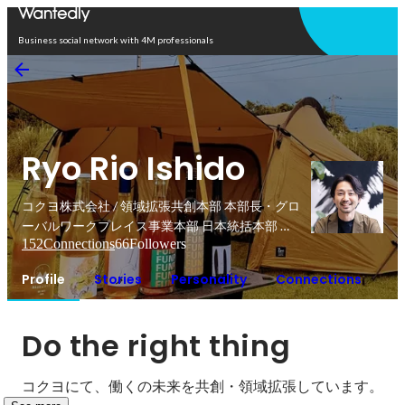
Open in app
Business social network with 4M professionals
Ryo Rio Ishido
コクヨ株式会社 / 領域拡張共創本部 本部長・グロ
ーバルワークプレイス事業本部 日本統括本部 副
152
Connections
66
Followers
統括本部長
Profile
Stories
Personality
Connections
Do the right thing
コクヨにて、働くの未来を共創・領域拡張しています。