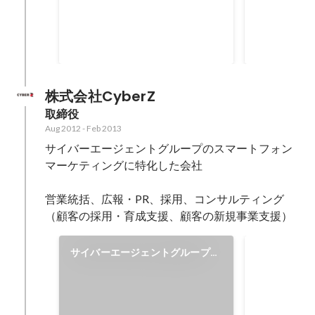
the ad export in Google
株式会社CyberZ
取締役
Aug 2012
-
Feb 2013
サイバーエージェントグループのスマートフォン
マーケティングに特化した会社

営業統括、広報・PR、採用、コンサルティング
（顧客の採用・育成支援、顧客の新規事業支援）
サイバーエージェントグループで
サイバーエ
初めての「男性」育児休暇取得で
ベストマネ
取材されました