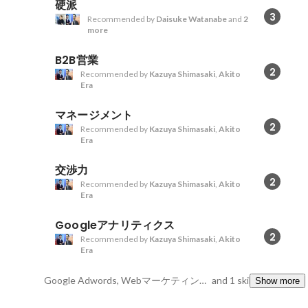
硬派
3
Recommended by
Daisuke Watanabe
and
2
more
B2B営業
2
Recommended by
Kazuya Shimasaki
,
Akito
Era
マネージメント
2
Recommended by
Kazuya Shimasaki
,
Akito
Era
交渉力
2
Recommended by
Kazuya Shimasaki
,
Akito
Era
Googleアナリティクス
2
Recommended by
Kazuya Shimasaki
,
Akito
Era
Google Adwords, Webマーケティング, 競合分析
and 1 skills
Show more