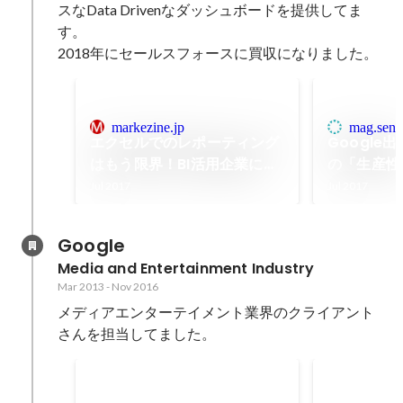
スなData Drivenなダッシュボードを提供してま
す。

2018年にセールスフォースに買収になりました。
markezine.jp
mag.send
エクセルでのレポーティング
Google
はもう限界！BI活用企業に見
の「生産性
るマーケターが一番輝く働き
と | 宣伝会
Jul 2017
Jul 2017
方とは
Google
Media and Entertainment Industry
Mar 2013
-
Nov 2016
メディアエンターテイメント業界のクライアント
さんを担当してました。
Highly contributed to the
Highest Gr
growth with accelerating
Google