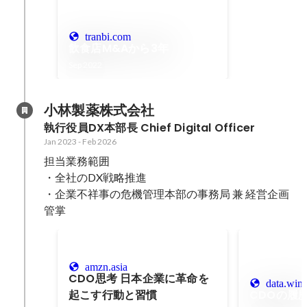
tranbi.com
飲食店M&Aから3年
Sep 2022
小林製薬株式会社
執行役員DX本部長 Chief Digital Officer
Jan 2023
-
Feb 2026
担当業務範囲

・全社のDX戦略推進

・企業不祥事の危機管理本部の事務局 兼 経営企画
管掌
amzn.asia
CDO思考 日本企業に革命を
data.win
起こす行動と習慣
CDOの履