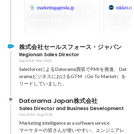
marketingagenda.jp
nikkei.c
B2B アジェンダ 2021 / B2B
パイオニア
Agenda 2021
士、データ
Sep 2021
Jul 2021
株式会社セールスフォース・ジャパン
Regionan Sales Director
Sep 2018
-
Mar 2020
SalesforceによるDatorama買収でPMIを推進、Dat
oramaビジネスにおけるGTM（Go To Market）を
リードしていました。
Datorama Japan株式会社
Sales Director and Business Development
Nov 2016
-
Aug 2018
Marketing intelligence as a software service

マーケターの皆さんが使いやすい、エンジニアレ