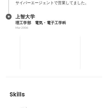
サイバーエージェントで営業してました。
上智大学
理工学部　電気・電子工学科
Mar 2006
En's Project
千葉県柏市で「ファッション✕サ
ブカル✕地域活性」をテーマとし
たフリーペーパーを主催。累計30
万部発刊。
Skills