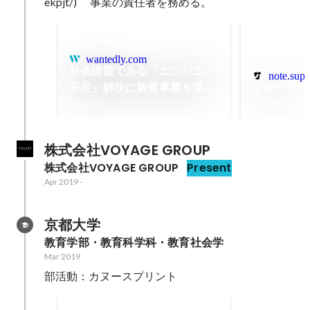
ekpjt/) 　事業の責任者を務める。
wantedly.com
社会課題である「エンジニア
note.supp
不足」解決に新規事業を通し
サポーター
て挑む。27歳事業本部長 サ
Aug 2023
Jun 2022
ポーターズでの挑戦 | 株式会
社サポーターズ
株式会社VOYAGE GROUP
株式会社VOYAGE GROUP
Present
Apr 2019
-
京都大学
教育学部・教育科学科・教育社会学
Mar 2019