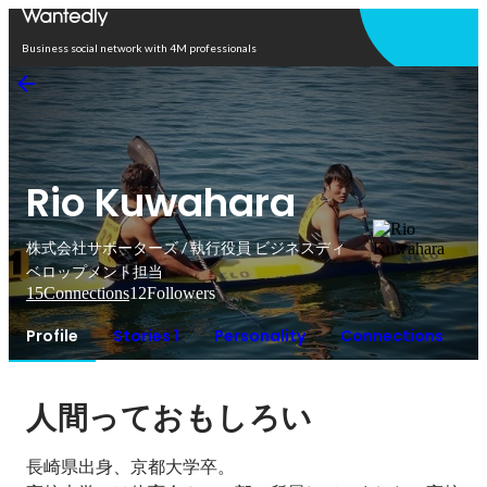
Open in app
Business social network with 4M professionals
Rio Kuwahara
株式会社サポーターズ / 執行役員 ビジネスディ
ベロップメント担当
15
Connections
12
Followers
Profile
Stories 1
Personality
Connections
人間っておもしろい
長崎県出身、京都大学卒。
