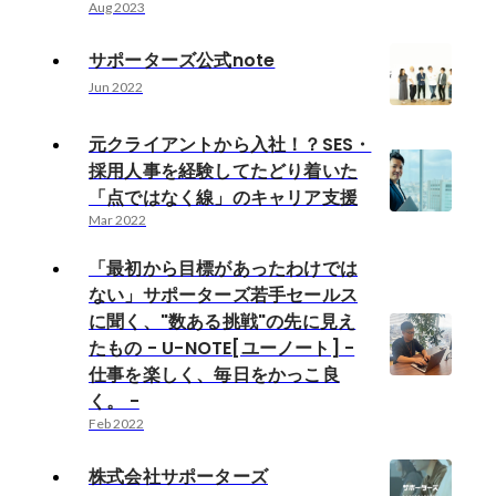
Aug 2023
サポーターズ公式note
Jun 2022
元クライアントから入社！？SES・
採用人事を経験してたどり着いた
「点ではなく線」のキャリア支援
Mar 2022
「最初から目標があったわけでは
ない」サポーターズ若手セールス
に聞く、"数ある挑戦"の先に見え
たもの - U-NOTE[ユーノート] -
仕事を楽しく、毎日をかっこ良
く。 -
Feb 2022
株式会社サポーターズ