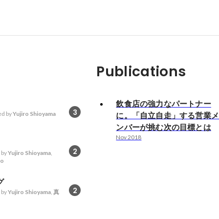
Publications
飲食店の強力なパートナー
3
d by
Yujiro Shioyama
に。「自立自走」する営業
ンバーが挑む次の目標とは
Nov 2018
2
 by
Yujiro Shioyama
,
no
グ
2
 by
Yujiro Shioyama
,
真