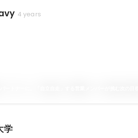
avy
4 years
ー
なパートナーに。「自立自走」する営業メンバーが挑む次の目
大学