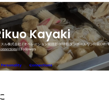
Rikuo Kayaki
スル株式会社 / オペレーション統括部 DTP部 ダンボールワン印刷OP
onnections
11
Followers
Personality
Connections
に