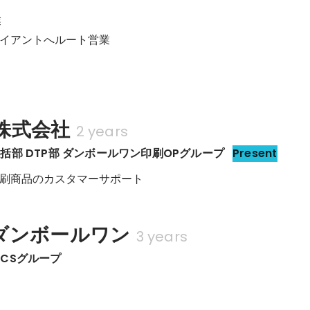


イアントへルート営業

株式会社
2 years
括部 DTP部 ダンボールワン印刷OPグループ
Present
刷商品のカスタマーサポート
ダンボールワン
3 years
CSグループ