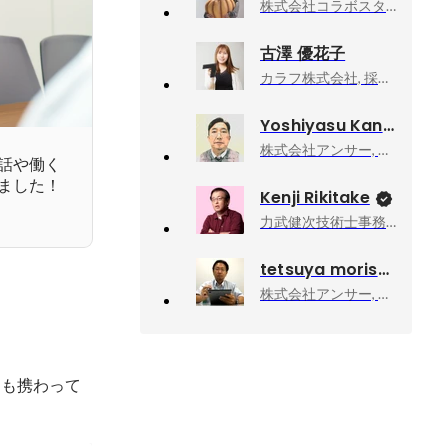
株式会社コラボスタイル, コーポレート部コミュニティチーム
古澤 優花子
カラフ株式会社, 採用担当
Yoshiyasu Kanaoka
株式会社アンサー, 営業部・執行役員
話や働く
ました！
Kenji Rikitake
力武健次技術士事務所, 所長
tetsuya morisaki
株式会社アンサー, 取締役
にも携わって