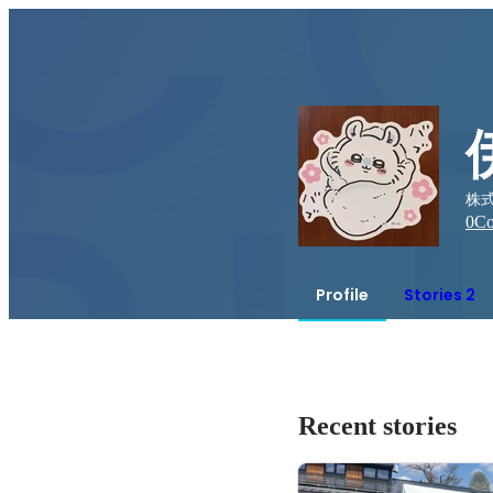
株式会
0
Co
Profile
Stories 2
Recent stories