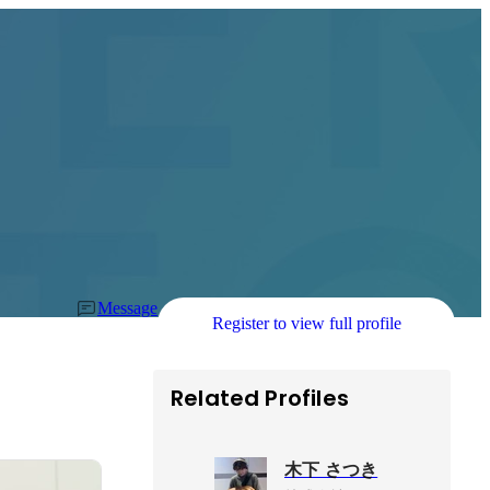
Message
Register to view full profile
Related Profiles
木下 さつき