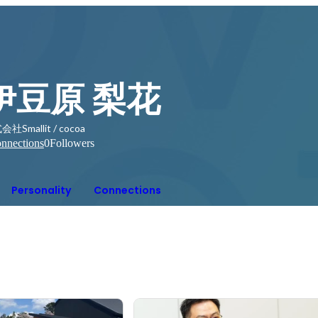
伊豆原 梨花
社Smallit / cocoa
nnections
0
Followers
Personality
Connections