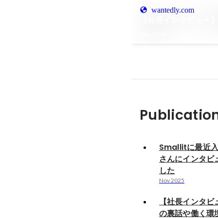
wantedly.com
【社長インタビュー
May 2024
Publicatio
Smallitに最
さんにインタビ
した
Nov 2025
【社長インタビ
の裏話や働く環