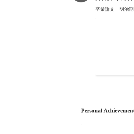
卒業論文：明治期
Quorum
親子問題解決コー
・採用代行 ・そ
Jul 2020
-
Feb 2021
Personal Achievemen
タイムチケットアワー