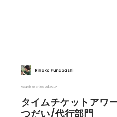
Rihoko Funabashi
Awards or prizes
Jul 2019
タイムチケットアワー
つだい/代行部門