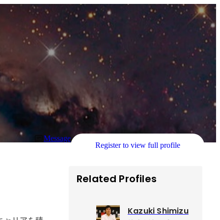
Message
Register to view full profile
Related Profiles
Kazuki Shimizu
キャリアを積