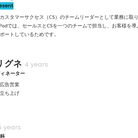
esent
カスタマーサクセス（CS）のチームリーダーとして業務に取
icPodでは、セールスとCSを一つのチームで担当し、お客様を
ポートしているためです。
リグネ
4 years
ディネーター
広告営業

立ち上げ

5 years
学科