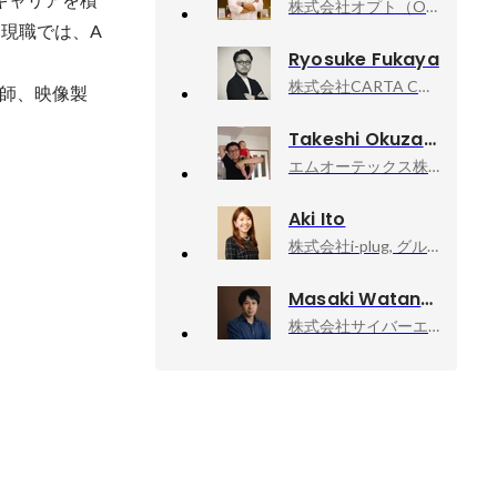
株式会社オプト（OPT, Inc.）, 部長
現職では、A
Ryosuke Fukaya
株式会社CARTA COMMUNICATIONS, Manager / Media planner
師、映像製
Takeshi Okuzawa
エムオーテックス株式会社
Aki Ito
株式会社i-plug, グループマネージャー
Masaki Watanabe
株式会社サイバーエージェント, 新R25編集長