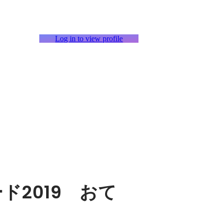
Log in to view profile
ド2019 おて