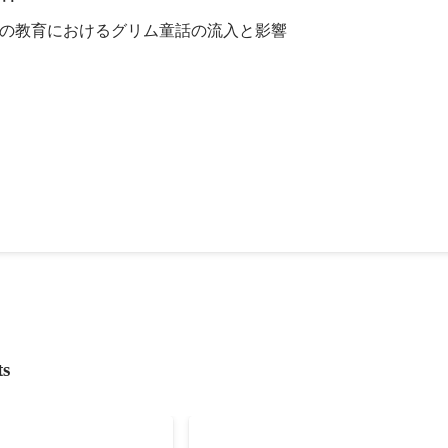
の教育におけるグリム童話の流入と影響
チングサービス事業立ち上げのお手伝いをしていました。 ・Facebook
の他雑務（バックバックオフィス）
ts
ド2019 おてつだ
タイムチケットアワード2021