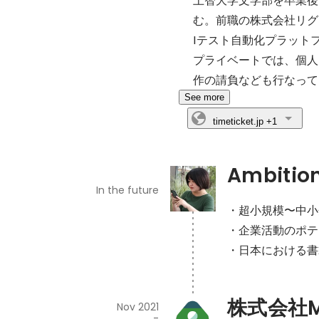
む。前職の株式会社リグ
Iテスト自動化プラットフォ
プライベートでは、個人
作の請負なども行なって
See more
timeticket.jp
+1
Ambitio
In the future
・超小規模〜中小
・企業活動のポテ
・日本における書
株式会社Ma
Nov 2021
-