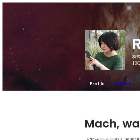
株式
10
C
Profile
Stories
Mach, was
上智大学文学部を卒業後