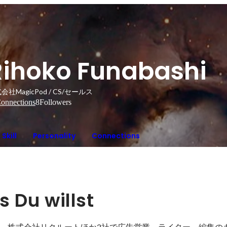
Rihoko Funabashi
会社MagicPod / CS/セールス
onnections
8
Followers
Skill
Personality
Connections
 Du willst
、株式会社リクルートほか2社で広告営業、ライター、編集の