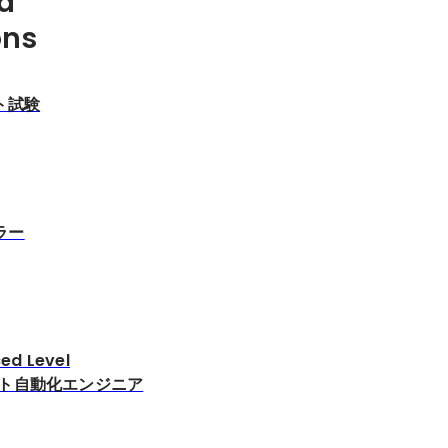
d
ons
ト試験
ラー
ed Level
 テスト自動化エンジニア