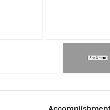
Jul 2021
すすめ】イケオジ漫画6選！闘
タイムチケットアワード20
や美しい
だい/代行部門
See 3 more
Jul 2018
担当いたしました。
Accomplishment