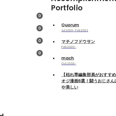
Portfolio
0
Quorum
0
Jul 2020
-
Feb 2021
0
マチノフドウサン
Feb 2020
-
0
mach
Oct 2018
-
【枯れ専編集部員がおすす
オジ漫画6選！闘うおじさん
や美しい