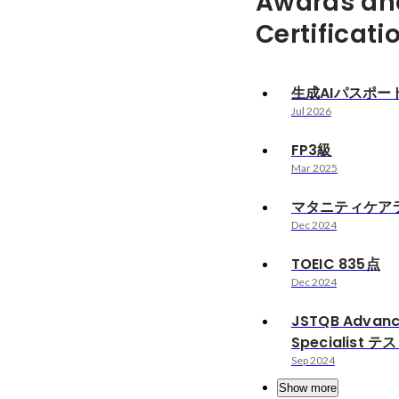
Awards an
Certificati
生成AIパスポー
Jul 2026
FP3級
Mar 2025
マタニティケア
Dec 2024
TOEIC 835点
Dec 2024
JSTQB Advanc
Specialist
Sep 2024
Show more