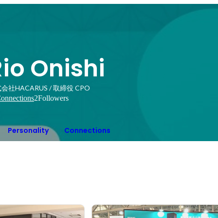
io Onishi
会社HACARUS / 取締役 CPO
onnections
2
Followers
Personality
Connections