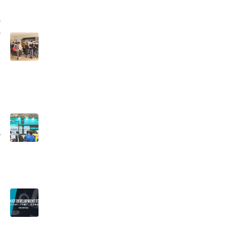
私
私
と
シ
題
開
で
ン
開
に