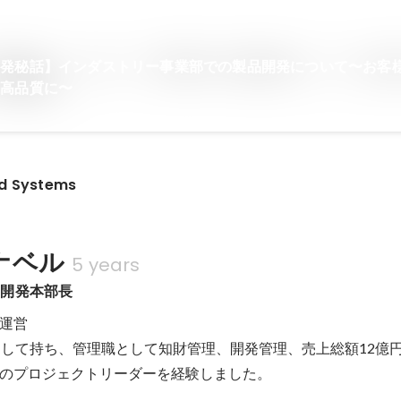
開発秘話】インダストリー事業部での製品開発について〜お客
り高品質に〜
d Systems
ナベル
5 years
・開発本部長
運営

として持ち、管理職として知財管理、開発管理、売上総額12億
のプロジェクトリーダーを経験しました。