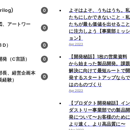
ilog)
よそはよそ、うちはうち。
0
たちにしかできないこと・
図、アートワー
たちが最も価値を出せるこ
0
に注力しよう【事業部ミッ
ョン】
３D）
Apr 2023
0
【開発秘話】1枚の営業資料
開発（C言語）
0
から始まった製品開発。課
解決に向けて最短ルートで
部長、経営企画本
0
発するスタートアップなら
長経験）
はのものづくり
Apr 2023
【プロダクト開発秘話】イ
ダストリー事業部での製品
発について〜お客様のため
より速く、より高品質に〜
Mar 2023