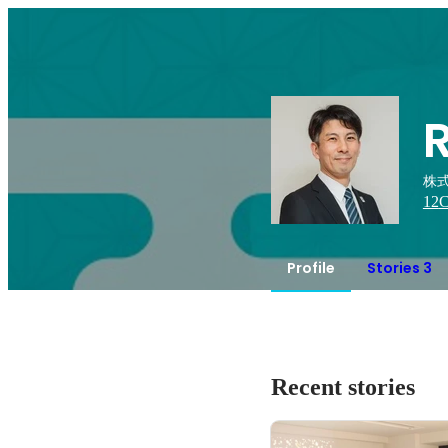
R
株式
12
C
Profile
Stories 3
Recent stories