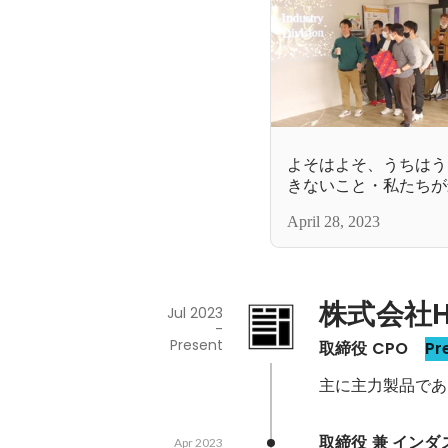
よそはよそ、うちはう
きないこと・私たちが
とに注力しよう【事業
April 28, 2023
株式会社H
Jul 2023
-
Present
取締役 CPO 
Pr
主に主力製品である
取締役 兼 イン
Apr 2023