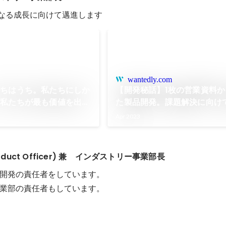
さらなる成長に向けて邁進します
wantedly.com
うちはうち。私たちにしか
【開発秘話】1枚の営業資料
・私たちが最も価値を出せ
た製品開発。課題解決に向け
しよう【事業部ミッショ
トで開発するスタートアップ
Apr 2023
ものづくり
roduct Officer) 兼　インダストリー事業部長
開発の責任者をしています。

業部の責任者もしています。