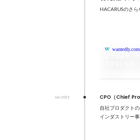
HACARUSの
wantedly.com
よそはよそ、
できないこと
ることに注力
Apr 2023
ン】
CPO（Chief P
Jan 2021
自社プロダクトの
インダストリー事