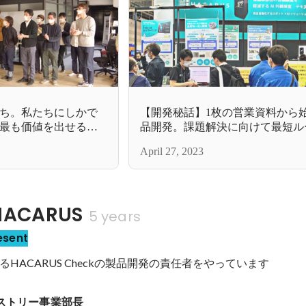
ち。私たちにしかで
【開発秘話】1枚の営業資料から
最も価値を出せるこ
品開発。課題解決に向けて最短ル
部ミッション】
発するスタートアップならではの
April 27, 2023
り
ACARUS
5 years
esent
HACARUS Checkの製品開発の責任者をやっています
ダストリー事業部長