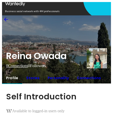
Open in app
Business social network with 4M professionals
Reina Owada
0
Connections
0
Followers
Profile
Stories
Personality
Connections
Self Introduction
Available to logged-in users only